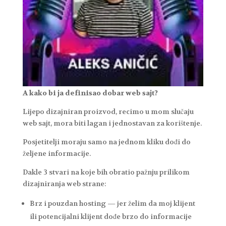
A kako bi ja definisao dobar web sajt?
Lijepo dizajniran proizvod, recimo u mom slučaju
web sajt, mora biti lagan i jednostavan za korištenje.
Posjetitelji moraju samo na jednom kliku dođi do
željene informacije.
Dakle 3 stvari na koje bih obratio pažnju prilikom
dizajniranja web strane:
Brz i pouzdan hosting — jer želim da moj klijent
ili potencijalni klijent dođe brzo do informacije