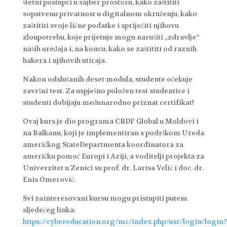
štetni postupci u sajber prostoru, kako zaštititi
sopstvenu privatnost u digitalnom okruženju, kako
zaštititi svoje lične podatke i spriječiti njihovu
zloupotrebu, koje prijetnje mogu narušiti „zdravlje“
naših uređaja i, na koncu, kako se zaštititi od raznih
hakera i njihovih uticaja.
Nakon odslušanih deset modula, studente očekuje
završni test. Za uspješno položen test studentice i
studenti dobijaju međunarodno priznat certifikat!
Ovaj kurs je dio programa CRDF Global u Moldovi i
na Balkanu, koji je implementiran s podrškom Ureda
američkog StateDepartmenta koordinatora za
američku pomoć Europi i Aziji, a voditelji projekta za
Univerzitet u Zenici su prof. dr. Larisa Velić i doc. dr.
Enis Omerović.
Svi zainteresovani kursu mogu pristupiti putem
sljedećeg linka:
https://cybereducation.org/mc/index.php/usr/login/login?