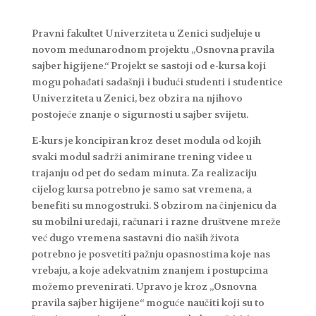
Pravni fakultet Univerziteta u Zenici sudjeluje u
novom međunarodnom projektu „Osnovna pravila
sajber higijene.“ Projekt se sastoji od e-kursa koji
mogu pohađati sadašnji i budući studenti i studentice
Univerziteta u Zenici, bez obzira na njihovo
postojeće znanje o sigurnosti u sajber svijetu.
E-kurs je koncipiran kroz deset modula od kojih
svaki modul sadrži animirane trening videe u
trajanju od pet do sedam minuta. Za realizaciju
cijelog kursa potrebno je samo sat vremena, a
benefiti su mnogostruki. S obzirom na činjenicu da
su mobilni uređaji, računari i razne društvene mreže
već dugo vremena sastavni dio naših života
potrebno je posvetiti pažnju opasnostima koje nas
vrebaju, a koje adekvatnim znanjem i postupcima
možemo prevenirati. Upravo je kroz „Osnovna
pravila sajber higijene“ moguće naučiti koji su to