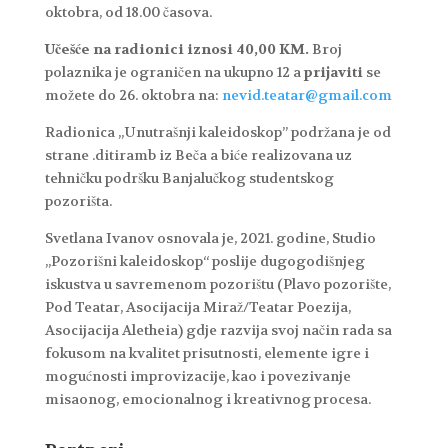
oktobra, od 18.00 časova.
Učešće na radionici iznosi 40,00 KM.
Broj
polaznika je ograničen na ukupno 12 a
prijaviti
se
možete do 26. oktobra na:
nevid.teatar@gmail.com
Radionica „Unutrašnji kaleidoskop” podržana je od
strane .ditiramb iz Beča a biće realizovana uz
tehničku podršku Banjalučkog studentskog
pozorišta.
Svetlana Ivanov osnovala je, 2021. godine, Studio
„Pozorišni kaleidoskop“ poslije dugogodišnjeg
iskustva u savremenom pozorištu (Plavo pozorište,
Pod Teatar, Asocijacija Miraž/Teatar Poezija,
Asocijacija Aletheia) gdje razvija svoj način rada sa
fokusom na kvalitet prisutnosti, elemente igre i
mogućnosti improvizacije, kao i povezivanje
misaonog, emocionalnog i kreativnog procesa.