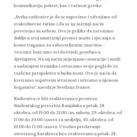
komunikacija, pokret, kao i važnost greške.
„Svrha radionice je da se usporimo i odvojimo od
svakodnevne rutine i da se na mirniji način
povežemo sa sobom. Ovo je prilika da zaronimo
dublje u svoj unutrašnji prostor mašte i sjećanja, u
kome tragamo za zaboravljenim znacima –
‘svicima’ koje smo svi doživjeli, posebno u
djetinjstvu. Na taj način mijenjamo senzacije i misli
u sadašnjem trenutku i otvaramo svoje poglede za
različite perspektive u budućnosti. Ovo je način da
kreiramo sopstvenu stvarnost i uživamo u njenom
bogatstvu“, navela je Svetlana Ivanov.
Radionica će biti realizovana u prostoru
Studentskog pozorišta Banjaluka u petak, 28.
oktobra, od 19.00 do 21.00 čas, subotu, 29. oktobra, od
17.00 do 20.00 časova i u nedjelju, 30. oktobra, od
10.00 do 13.00 časova. Uvodno predavanje
otvorenog karaktera biće realizovano u petak, 28.