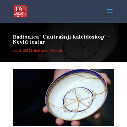
Radionica “Unutrašnji kaleidoskop” –
Nevid teatar
okt 18, 2022
|
Aktivnosti
,
Novosti