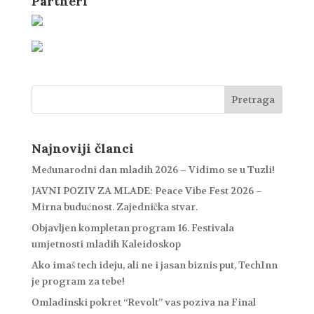
Partneri
Najnoviji članci
Međunarodni dan mladih 2026 – Vidimo se u Tuzli!
JAVNI POZIV ZA MLADE: Peace Vibe Fest 2026 –
Mirna budućnost. Zajednička stvar.
Objavljen kompletan program 16. Festivala
umjetnosti mladih Kaleidoskop
Ako imaš tech ideju, ali ne i jasan biznis put, TechInn
je program za tebe!
Omladinski pokret “Revolt” vas poziva na Final