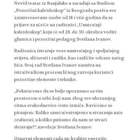
Nevid teatar iz Banjaluke u saradnji sa Studiom
„Pozorišni kaleidoskop” iz Beograda poziva sve
zainteresovane osobe od 18 i više godina da se
prijave za učešće na radionici „Unutrašnji
kaleidoskop“, koju će od 28. do 30. oktobra voditi
glumica i pozorišni pedagog Svetlana Ivanov.
Radionica istražuje veze unutrašnjeg i spoljašnjeg
svijeta, sličnosti i razlike, kao različite odraze našeg
bića. Svoj rad Svetlana Ivanov zasniva na
istraživačkom procesu ličnog razvoja koristeći
pozorišne elemente i tehnike.
„Pokušaćemo da se bolje upoznamo sa tim
prostorom u sebi, koji nam zbog sve ubrzanijeg
ritma svakodnevice često izmiče. Bavićemo se
pitanjem: Koliko sami učestvujemo u stvaranju naše
realnosti, a koliko puštamo da nam se stvari
dešavaju?“, navela je Svetlana Ivanov.
Osnovni elementi rada su: kvalitet energije,