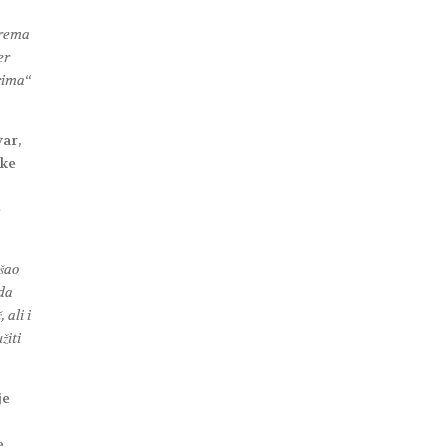
prema
er
icima
“
var,
ške
e
ašao
 da
 ali i
žiti
je
e