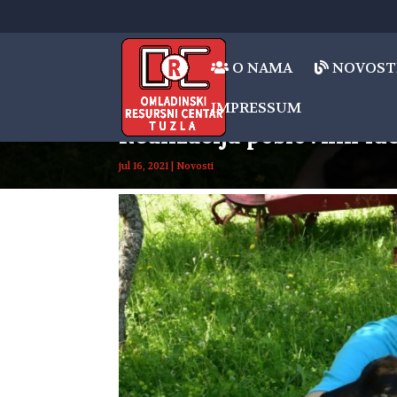
O NAMA
NOVOST
IMPRESSUM
Realizacija poslovnih id
jul 16, 2021
|
Novosti