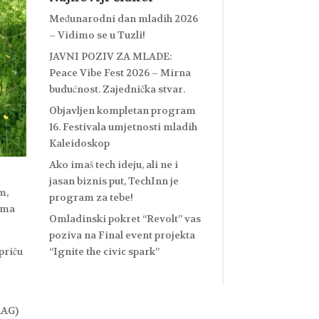
Međunarodni dan mladih 2026
– Vidimo se u Tuzli!
JAVNI POZIV ZA MLADE:
Peace Vibe Fest 2026 – Mirna
budućnost. Zajednička stvar.
Objavljen kompletan program
16. Festivala umjetnosti mladih
Kaleidoskop
Ako imaš tech ideju, ali ne i
jasan biznis put, TechInn je
m,
program za tebe!
rima
Omladinski pokret “Revolt” vas
poziva na Final event projekta
“Ignite the civic spark”
priču
e
RAG)