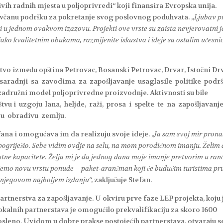
ih radnih mjesta u poljoprivredi“ koji finansira Evropska unija.
ovčanu podršku za pokretanje svog poslovnog poduhvata. „
Ljubav 
ati u jednom ovakvom izazovu. Projekti ove vrste su zaista nevjerovatni j
ako kvalitetnim obukama, razmijenite iskustva i ideje sa ostalim učesn
vo između opština Petrovac, Bosanski Petrovac, Drvar, Istočni Dr
 u saradnji sa zavodima za zapošljavanje usaglasile politike podr
zadružni model poljoprivredne proizvodnje. Aktivnosti su bile
vu i uzgoju lana, heljde, raži, prosa i spelte te na zapošljavanj
ju obradivu zemlju.
na i omogućava im da realizuju svoje ideje. „
Ja sam svoj mir pron
o pogriješio. Sebe vidim ovdje na selu, na mom porodičnom imanju. Želim
tne kapacitete. Želja mi je da jednog dana moje imanje pretvorim u ranč,
emo novu vrstu ponude – paket-aranžman koji će budućim turistima pru
 u njegovom najboljem izdanju
“, zaključuje Stefan.
artnerstva za zapošljavanje. U okviru prve faze LEP projekta, koju 
lokalnih partnerstava je omogućilo prekvalifikaciju za skoro 1600
osleno. Uvidom u dobre prakse postojećih partnerstava, otvaraju s