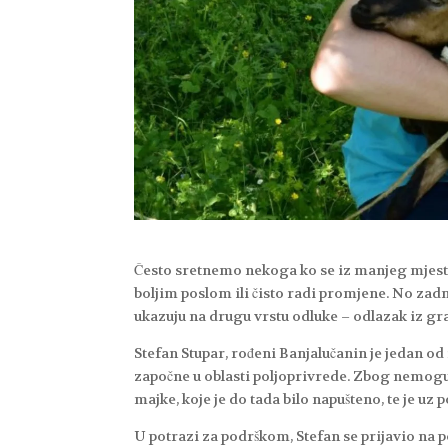
Često sretnemo nekoga ko se iz manjeg mjesta 
boljim poslom ili čisto radi promjene. No zadn
ukazuju na drugu vrstu odluke – odlazak iz gra
Stefan Stupar, rođeni Banjalučanin je jedan od 
započne u oblasti poljoprivrede. Zbog nemoguć
majke, koje je do tada bilo napušteno, te je u
U potrazi za podrškom, Stefan se prijavio na 