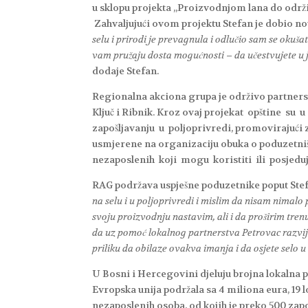
u sklopu projekta „Proizvodnjom lana do održiv
Zahvaljujući ovom projektu Stefan je dobio n
selu i prirodi je prevagnula i odlučio sam se okuš
vam pružaju dosta mogućnosti – da učestvujete u j
dodaje Stefan.
Regionalna akciona grupa je održivo partnerst
Ključ i Ribnik. Kroz ovaj projekat opštine su
zapošljavanju u poljoprivredi, promovirajući 
usmjerene na organizaciju obuka o poduzetništ
nezaposlenih koji mogu koristiti ili posjedu
RAG podržava uspješne poduzetnike poput Stefa
na selu i u poljoprivredi i mislim da nisam nimal
svoju proizvodnju nastavim, ali i da proširim trenu
da uz pomoć lokalnog partnerstva Petrovac razvij
priliku da obilaze ovakva imanja i da osjete selo
U Bosni i Hercegovini djeluju brojna lokalna p
Evropska unija podržala sa 4 miliona eura, 19 
nezaposlenih osoba, od kojih je preko 500 zap