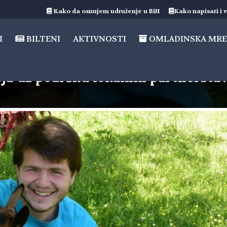
Kako da osnujem udruženje u BiH
Kako napisati i v
I
BILTENI
AKTIVNOSTI
OMLADINSKA MRE
eja uz podršku lokalnih partnerstav