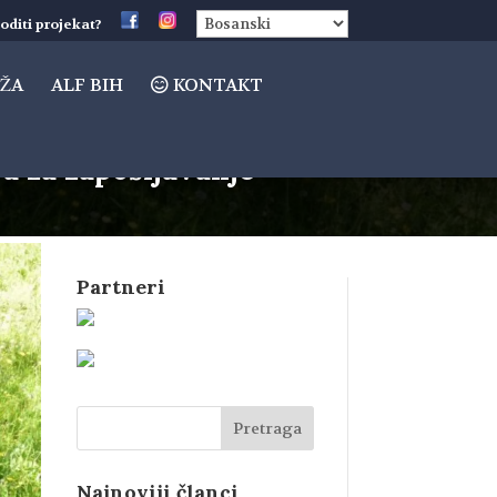
oditi projekat?
ŽA
ALF BIH
KONTAKT
a za zapošljavanje
Partneri
Najnoviji članci