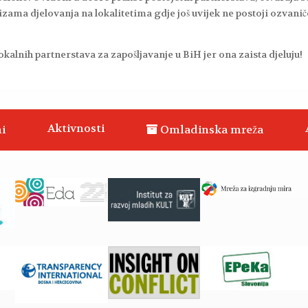
ama djelovanja na lokalitetima gdje još uvijek ne postoji ozvani
lokalnih partnerstava za zapošljavanje u BiH jer ona zaista djeluju!
Aktivnosti
i
Omladinska mreža