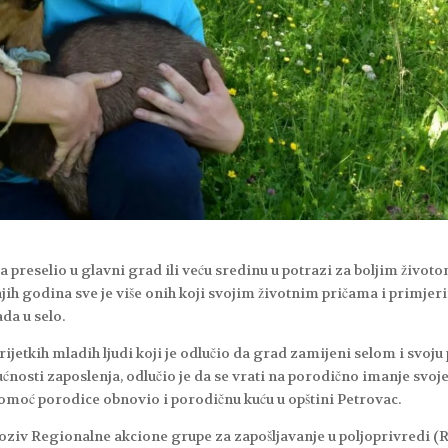
preselio u glavni grad ili veću sredinu u potrazi za boljim životo
jih godina sve je više onih koji svojim životnim pričama i primje
da u selo.
rijetkih mladih ljudi koji je odlučio da grad zamijeni selom i svoju 
nosti zaposlenja, odlučio je da se vrati na porodično imanje svoj
z pomoć porodice obnovio i porodičnu kuću u opštini Petrovac.
poziv Regionalne akcione grupe za zapošljavanje u poljoprivredi (