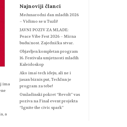
Najnoviji članci
Međunarodni dan mladih 2026
– Vidimo se u Tuzli!
JAVNI POZIV ZA MLADE:
Peace Vibe Fest 2026 – Mirna
budućnost. Zajednička stvar.
Objavljen kompletan program
16. Festivala umjetnosti mladih
Kaleidoskop
Ako imaš tech ideju, ali ne i
jasan biznis put, TechInn je
lj ima
program za tebe!
vene
Omladinski pokret “Revolt” vas
poziva na Final event projekta
“Ignite the civic spark”
a, a