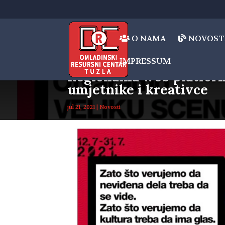
O NAMA
NOVOST
IMPRESSUM
Regionalna web platfor
umjetnike i kreativce
jul 21, 2021
|
Novosti