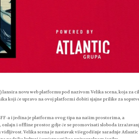
) lansira novu web platformu pod nazivom Velika scena, koja za ci
ka koji će upravo na ovoj platformi dobiti sjajne prilike za sopst
SFF-a i jedina je platforma ovog tipa na našim prostorima, a
 onlajn i offline prostor gdje će se promovisati sloboda izražavanj
vidljivost. Velika scena je nastavak višegodišnje saradnje Atlantic