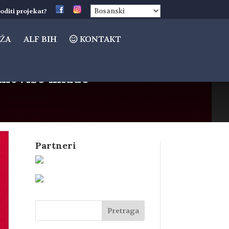
oditi projekat?
ŽA
ALF BIH
KONTAKT
omoviše mlade
Partneri