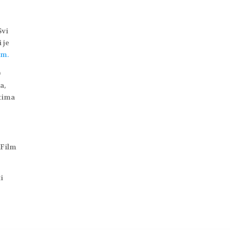
Svi
 je
om.
0
a,
 tima
 Film
i