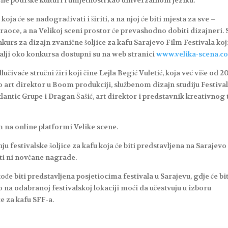
očne podrške kulturi i umjetnosti kao univerzalnom jeziku.
oja će se nadograđivati i širiti, a na njoj će biti mjesta za sve –
araoce, a na Velikoj sceni prostor će prevashodno dobiti dizajneri. 
kurs za dizajn zvanične šoljice za kafu Sarajevo Film Festivala koji
detalji oko konkursa dostupni su na web stranici
www.velika-scena.c
vaće stručni žiri koji čine Lejla Begić Vuletić, koja već više od 2
 art direktor u Boom produkciji, službenom dizajn studiju Festival
antic Grupe i Dragan Šašić, art direktor i predstavnik kreativnog
m na online platformi Velike scene.
ju festivalske šoljice za kafu koja će biti predstavljena na Sarajevo
ati ni novčane nagrade.
ođe biti predstavljena posjetiocima festivala u Sarajevu, gdje će bit
vo na odabranoj festivalskoj lokaciji moći da učestvuju u izboru
e za kafu SFF-a.