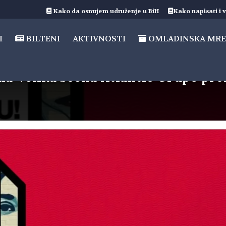
Kako da osnujem udruženje u BiH
Kako napisati i v
I
BILTENI
AKTIVNOSTI
OMLADINSKA MRE
ma Velika scena Atlantic Grupe pr