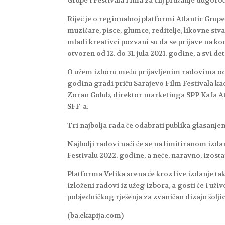
Grupe i Festivala i ima za cilj pružanje dugor
Riječ je o regionalnoj platformi Atlantic Grupe k
muzičare, pisce, glumce, reditelje, likovne stv
mladi kreativci pozvani su da se prijave na kon
otvoren od 12. do 31. jula 2021. godine, a svi 
O užem izboru među prijavljenim radovima odluči
godina gradi priču Sarajevo Film Festivala kao
Zoran Golub, direktor marketinga SPP Kafa Atl
SFF-a.
Tri najbolja rada će odabrati publika glasanje
Najbolji radovi naći će se na limitiranom izdan
Festivalu 2022. godine, a neće, naravno, izost
Platforma Velika scena će kroz live izdanje tak
izloženi radovi iz užeg izbora, a gosti će i uži
pobjedničkog rješenja za zvaničan dizajn šoljic
(ba.ekapija.com)