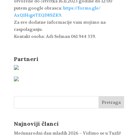
otvorene do četvrtka 16.11.2023 godine do 12:00
putem google obrasca:
https://forms.gle/
AxQ1HqptTEQD8SZK9
.
Za sve dodatne informacije vam stojimo na
raspolaganju.
Kontakt osoba: Adi Selman 061 944 339.
Partneri
Najnoviji članci
Međunarodni dan mladih 2026 – Vidimo se u Tuzli!