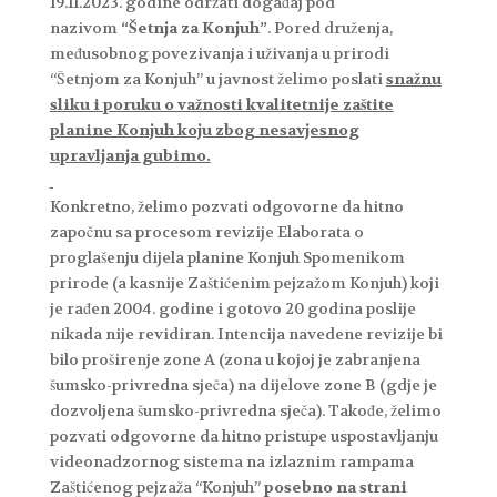
19.11.2023. godine održati događaj pod
nazivom
“Šetnja za Konjuh”
. Pored druženja,
međusobnog povezivanja i uživanja u prirodi
“Šetnjom za Konjuh” u javnost želimo poslati
snažnu
sliku i poruku o važnosti kvalitetnije zaštite
planine Konjuh koju zbog nesavjesnog
upravljanja gubimo.
Konkretno, želimo pozvati odgovorne da hitno
započnu sa procesom revizije Elaborata o
proglašenju dijela planine Konjuh Spomenikom
prirode (a kasnije Zaštićenim pejzažom Konjuh) koji
je rađen 2004. godine i gotovo 20 godina poslije
nikada nije revidiran. Intencija navedene revizije bi
bilo proširenje zone A (zona u kojoj je zabranjena
šumsko-privredna sječa) na dijelove zone B (gdje je
dozvoljena šumsko-privredna sječa). Takođe, želimo
pozvati odgovorne da hitno pristupe uspostavljanju
videonadzornog sistema na izlaznim rampama
Zaštićenog pejzaža “Konjuh”
posebno na strani