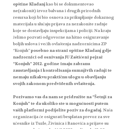
opštine Kladanj
kao bi se dokumentovao
ne(zakonit) izvoz balvana i drugih prirodnih
resursa koji bi bio osnova za prikupljanje dokaznog
materijala u slučaju prijava za nezakonite radnje
koje se dostavljaju inspekcijama i policiji. Na kraju
želimo pozvati odgovorne na hitno osiguravanje
boljih uslova i većih ovlaštenja nadzornicima ZP
“Konjuh”
posebno na strani opštine Kladanj gdje
nadzornici od osnivanja JU Zaštićeni pejzaž
“Konjuh” 2012. godine imaju zabranu
zaustavljanja i kontrolisanja sumnjivih radnji te
nemaju nikakvu praktičnu ulogu u obavljanju
svojih zakonom predviđenih ovlaštenja.
Pozivamo vas da nam se pridružite na “Šetnji za
Konjuh” te da ukoliko ste u mogućnosti putem
vaših platformi podijelite poziv za događaj.
Naša
organizacija će osigurati besplatan prevoz za sve
učesnike iz Tuzle, Živinica i Banovića a prijave su