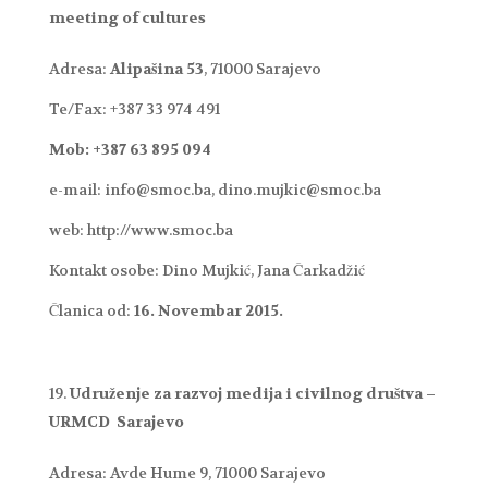
meeting of cultures
Adresa:
Alipašina 53
, 71000 Sarajevo
Te/Fax: +387 33 974 491
Mob: +387 63 895 094
e-mail: info@smoc.ba, dino.mujkic@smoc.ba
web: http://www.smoc.ba
Kontakt osobe: Dino Mujkić, Jana Čarkadžić
Članica od:
16. Novembar 2015.
Udruženje za razvoj medija i civilnog društva –
URMCD Sarajevo
Adresa: Avde Hume 9, 71000 Sarajevo