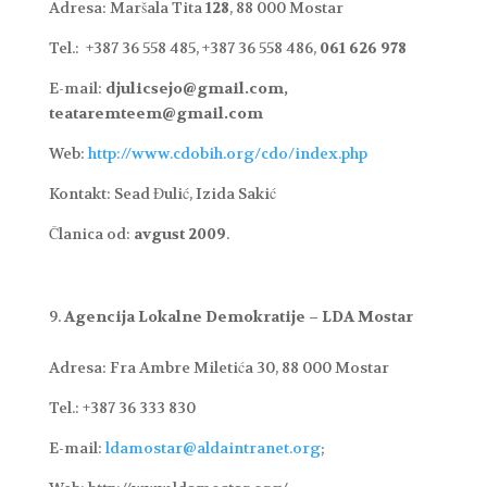
Adresa: Maršala Tita
128
, 88 000 Mostar
Tel.: +387 36 558 485, +387 36 558 486,
061 626 978
E-mail:
djulicsejo@gmail.com,
teataremteem@gmail.com
Web:
http://www.cdobih.org/cdo/index.php
Kontakt: Sead Đulić, Izida Sakić
Članica od:
avgust 2009
.
Agencija Lokalne Demokratije – LDA Mostar
Adresa: Fra Ambre Miletića 30, 88 000 Mostar
Tel.: +387 36 333 830
E-mail:
ldamostar@aldaintranet.org
;