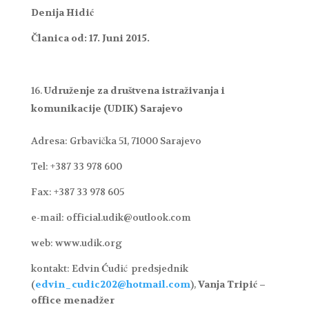
Denija Hidić
Članica od: 17. Juni 2015.
Udruženje za društvena istraživanja i
komunikacije (UDIK) Sarajevo
Adresa: Grbavička 51, 71000 Sarajevo
Tel: +387 33 978 600
Fax: +387 33 978 605
e-mail: official.udik@outlook.com
web: www.udik.org
kontakt: Edvin
Ć
udić predsjednik
(
edvin_cudic202@hotmail.com
),
Vanja Tripić –
office menadžer