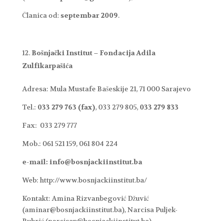
Članica od:
septembar 2009
.
Bošnjački Institut – Fondacija Adila
Zulfikarpašića
Adresa: Mula Mustafe Bašeskije 21, 71 000 Sarajevo
Tel.:
033 279 763 (fax)
, 033 279 805,
033 279 833
Fax: 033 279 777
Mob.: 061 521 159, 061 804 224
e-mail: info@bosnjackiinstitut.ba
Web: http://www.bosnjackiinstitut.ba/
Kontakt: Amina Rizvanbegović Džuvić
(aminar@bosnjackiinstitut.ba), Narcisa Puljek-