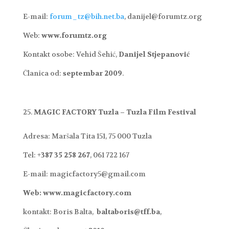
E-mail:
forum_tz@bih.net.ba
, danijel@forumtz.org
Web:
www.forumtz.org
Kontakt osobe: Vehid Šehić,
Danijel Stjepanović
Članica od:
septembar 2009
.
MAGIC FACTORY Tuzla – Tuzla Film Festival
Adresa: Maršala Tita 151, 75 000 Tuzla
Tel: +
387 35 258 267
, 061 722 167
E-mail: magicfactory5@gmail.com
Web: www.magicfactory.com
kontakt: Boris Balta,
baltaboris@tff.ba
,