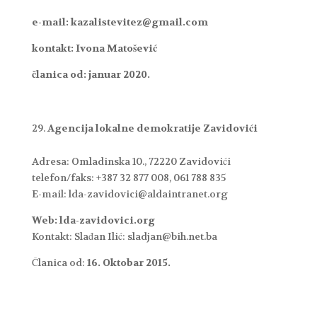
e-mail: kazalistevitez@gmail.com
kontakt: Ivona Matošević
članica od: januar 2020.
Agencija lokalne demokratije Zavidovići
Adresa: Omladinska 10., 72220 Zavidovići
telefon/faks: +387 32 877 008, 061 788 835
E-mail: lda-zavidovici@aldaintranet.org
Web: lda-zavidovici.org
Kontakt: Slađan Ilić: sladjan@bih.net.ba
Članica od:
16. Oktobar 2015.