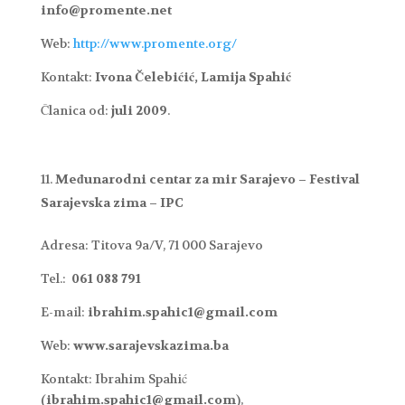
info@promente.net
Web:
http://www.promente.org/
Kontakt:
Ivona Čelebićić, Lamija Spahić
Članica od:
juli 2009
.
Međunarodni centar za mir Sarajevo – Festival
Sarajevska zima – IPC
Adresa: Titova 9a/V, 71 000 Sarajevo
Tel.:
061 088 791
E-mail:
ibrahim.spahic1@gmail.com
Web:
www.sarajevskazima.ba
Kontakt: Ibrahim Spahić
(
ibrahim.spahic1@gmail.com
),