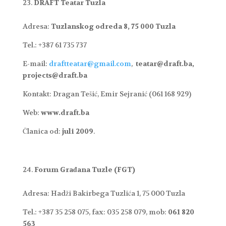
DRAFT Teatar Tuzla
Adresa:
Tuzlanskog odreda 8, 75 000 Tuzla
Tel.: +387 61 735 737
E-mail:
draftteatar@gmail.com
,
teatar@draft.ba,
projects@draft.ba
Kontakt: Dragan Tešić, Emir Sejranić (061 168 929)
Web:
www.draft.ba
Članica od:
juli 2009
.
Forum Građana Tuzle (FGT)
Adresa: Hadži Bakirbega Tuzlića 1, 75 000 Tuzla
Tel.: +387 35 258 075, fax: 035 258 079, mob:
061 820
563