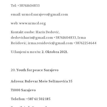
Tel: +38761604833
email: urmcd.sarajevo@gmail.com
web: www.urmcd.org
Kontakt osobe: Haris Dedović,
dedovicharis@gmail.com +38761604833, Irma
Rešidović, irma.residovic@gmail.com +38762254644
Učlanjeni u mrežu
: 2. Oktobra 2021.
Youth for peace Sarajevo
Adresa: Bulevar Meše Selimovića 35
71000 Sarajevo
Telefon: +387 61 502 185