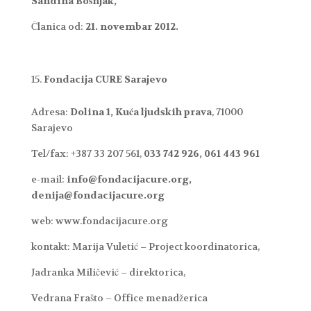
Sandina Bošnjak,
Članica od:
21. novembar 2012.
Fondacija CURE Sarajevo
Adresa:
Dolina 1, Kuća ljudskih prava
, 71000
Sarajevo
Tel/fax: +387 33 207 561,
033 742 926,
061 443 961
e-mail:
info@fondacijacure.org,
denija@fondacijacure.org
web: www.fondacijacure.org
kontakt: Marija Vuletić – Project koordinatorica,
Jadranka Miličević – direktorica,
Vedrana Frašto – Office menadžerica