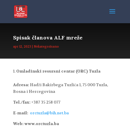
Spisak članova ALF mreže
apr 12, 2023
|
Nekategorisano
Omladinski resursni centar (ORC) Tuzla
Adresa:
Hadži Bakirbega Tuzlića 1, 75 000 Tuzla,
Bosna i Hercegovina
Tel./fax:
+387 35 258 077
E-mail:
orctuzla@bih.net.ba
Web:
www.orctuzla.ba