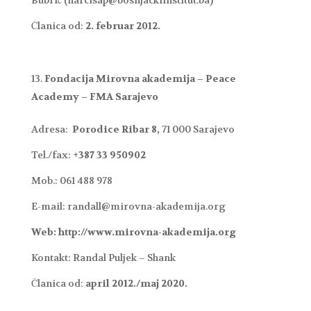
Bubrić (narcisap@bosnjackiinstitut.ba)
Članica od:
2. februar 2012.
Fondacija Mirovna akademija – Peace
Academy – FMA Sarajevo
Adresa:
Porodice Ribar 8,
71 000 Sarajevo
Tel./fax:
+387
33 950902
Mob.: 061 488 978
E-mail: randall@mirovna-akademija.org
Web: http://www.mirovna-akademija.org
Kontakt: Randal Puljek – Shank
Članica od:
april 2012./maj 2020.