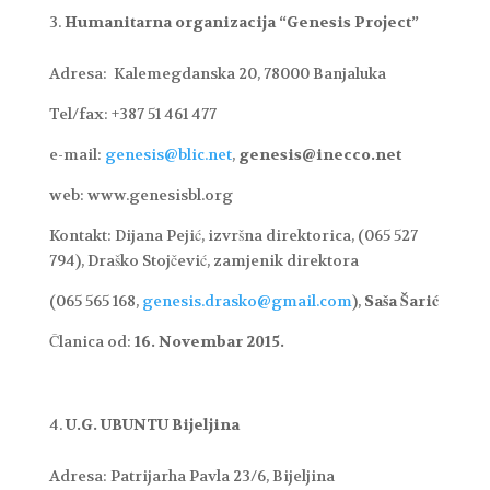
Humanitarna organizacija “Genesis Project”
Adresa: Kalemegdanska 20, 78000 Banjaluka
Tel/fax: +387 51 461 477
e-mail:
genesis@blic.net
,
genesis@inecco.net
web: www.genesisbl.org
Kontakt: Dijana Pejić, izvršna direktorica, (065 527
794), Draško Stojčević, zamjenik direktora
(065 565 168,
genesis.drasko@gmail.com
),
Saša Šarić
Članica od:
16. Novembar 2015.
U.G. UBUNTU Bijeljina
Adresa: Patrijarha Pavla 23/6, Bijeljina