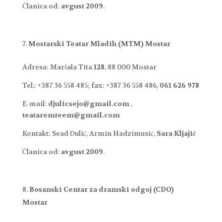
Članica od:
avgust 2009
.
Mostarski Teatar Mladih (MTM) Mostar
Adresa: Maršala Tita
128
, 88 000 Mostar
Tel.: +387 36 558 485; fax: +387 36 558 486,
061 626 978
E-mail:
djulicsejo@gmail.com
,
teataremteem@gmail.com
Kontakt: Sead Đulić, Armin Hadzimusić,
Sara Kljajić
Članica od:
avgust 2009
.
Bosanski Centar za dramski odgoj (CDO)
Mostar