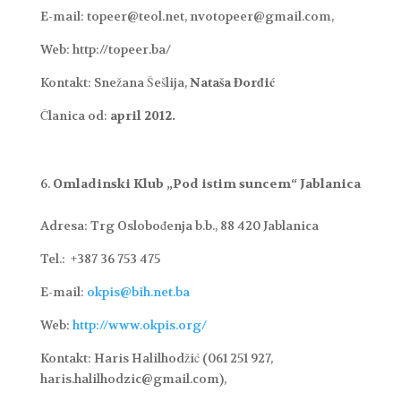
E-mail: topeer@teol.net, nvotopeer@gmail.com,
Web: http://topeer.ba/
Kontakt: Snežana Šešlija,
Nataša Đorđić
Članica od:
april 2012.
Omladinski Klub „Pod istim suncem“ Jablanica
Adresa: Trg Oslobođenja b.b., 88 420 Jablanica
Tel.: +387 36 753 475
E-mail:
okpis@bih.net.ba
Web:
http://www.okpis.org/
Kontakt:
Haris Halilhodžić (061 251 927,
haris.halilhodzic@gmail.com),