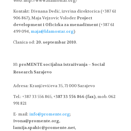
Web: http://www.ldamostar.org/
Kontakt: Dženana Dedić, izvršna direktorica (+387 61
906 867), Maja Vejzovic Voloder
Project
development i Oficirka za menadžment
(+387 61
499 094,
maja@ldamostar.org
)
Članica od:
20. septembar 2010
.
proMENTE socijalna istraživanja – Social
Research Sarajevo
Adresa: Kranjčevićeva 35, 71 000 Sarajevo
Tel.: +387 33 556 865,
+387 33 556 866 (fax)
, mob. 062
991 821
E- mail:
info@promente.org
;
ivona@promente.org,
lamija.spahic@promente.net,