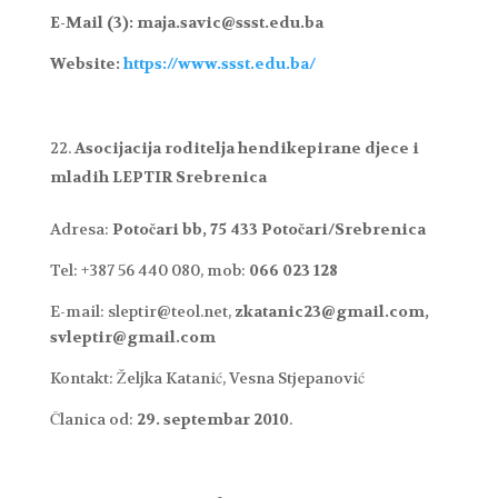
E-Mail (3): maja.savic@ssst.edu.ba
Website:
https://www.ssst.edu.ba/
Asocijacija roditelja hendikepirane djece i
mladih LEPTIR Srebrenica
Adresa:
Potočari bb, 75 433 Potočari/Srebrenica
Tel: +387 56 440 080, mob:
066 023 128
E-mail: sleptir@teol.net,
zkatanic23@gmail.com,
svleptir@gmail.com
Kontakt: Željka Katanić, Vesna Stjepanović
Članica od:
29. septembar 2010
.