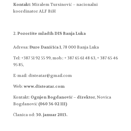
Kontakt:
Miralem Tursinović – nacionalni
koordinator ALF BiH
Pozorište mladih DIS Banja Luka
Adresa:
Đure Daničića 1
, 78 000 Banja Luka
Tel: +387 51 92 55 99, mob.: + 387 65 61 48 63, + 387 65 46
95 85,
E-mail: disteatar@gmail.com
Web:
www.disteatar.com
Kontakt:
Ognjen Bogdanović – direktor
, Novica
Bogdanović
(060 36 02 111)
Članica od:
30. januar 2013.