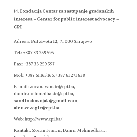
Fondacija Centar za zastupanje građanskih
interesa – Center for public interest advocacy –
CPI
Adresa:
Put života 12
, 71 000 Sarajevo
Tel.: +387 33 259 595
Fax: +387 33 259 597
Mob: +387 61 165 166, +387 61 271 638
E-mail: zoran.ivancic@cpi.ba,
damir.mehmedbasic@cpi.ba,
sandinabosnjak@gmail.com,
alen.vezagic@cpi.ba
Web: http://www.cpi.ba/
Kontakt: Zoran Ivančić, Damir Mehmedbašić,