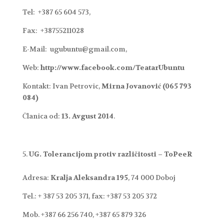
Tel: +387 65 604 573,
Fax: +38755211028
E-Mail: ugubuntu@gmail.com,
Web:
http://www.facebook.com/TeatarUbuntu
Kontakt: Ivan Petrovic,
Mirna Jovanović (065 793
084)
Članica od:
13. Avgust 2014
.
UG. Tolerancijom protiv različitosti – ToPeeR
Adresa:
Kralja Aleksandra 195
, 74 000 Doboj
Tel.: + 387 53 205 371, fax: +387 53 205 372
Mob. +387 66 256 740, +387 65 879 326