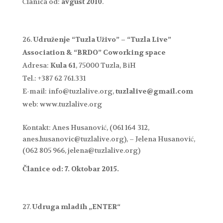
Članica od:
avgust 2010
.
Udruženje “Tuzla Uživo” – “Tuzla Live”
Association & “BRDO” Coworking space
Adresa:
Kula 61
, 75000 Tuzla, BiH
Tel.: +387 62 761.331
E-mail: info@tuzlalive.org,
tuzlalive@gmail.com
web: www.tuzlalive.org
Kontakt: Anes Husanović, (061 164 312,
anes.husanovic@tuzlalive.org), – Jelena Husanović,
(062 805 966, jelena@tuzlalive.org)
Članice od: 7. Oktobar 2015.
Udruga mladih „ENTER“