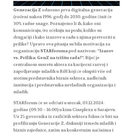
Generacija Z
odnosno prva digitalna generacija
(rođeni nakon 1996. god) do 2030. godine činit će
30% radne snage. Poznajemo li ih, kako oni
komuniciraju, što očekuju na poslu, koliko su
drugačiji i kako izazove u radu s njima pretvoriti u
prilike? Upravo ova pitanja su bila motivacija za
organizaciju
S
TARforuma
pod nazivom:
“Izazov
vs. Prilika: GenZ na tržištu rada?”.
Riječ je
centralnom susretu aktera za karijerni razvoj i
zapošljavanje mladih u BiH koji će okupiti više od
stotinu predstavnika biznis sektora, nadležnih
institucija i predstavnika nevladinih organizacija i
mladih.
STARforum će se održati u utorak, 03.12.2024.
godine (09:30 – 16:00) u kinu Cineplexx u Sarajevu.
Uz 25 govornika iz različitih sektora fokus će biti na
profiliranju Generacije Z, diskusiji između mladih i
biznis zajednice, zatim na konkretnim načinima i