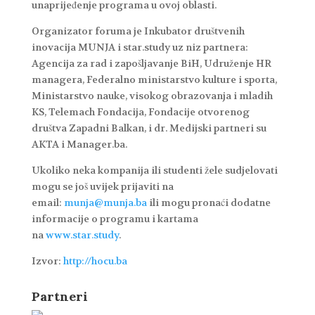
unaprijeđenje programa u ovoj oblasti.
Organizator foruma je Inkubator društvenih
inovacija MUNJA i star.study uz niz partnera:
Agencija za rad i zapošljavanje BiH, Udruženje HR
managera, Federalno ministarstvo kulture i sporta,
Ministarstvo nauke, visokog obrazovanja i mladih
KS, Telemach Fondacija, Fondacije otvorenog
društva Zapadni Balkan, i dr. Medijski partneri su
AKTA i Manager.ba.
Ukoliko neka kompanija ili studenti žele sudjelovati
mogu se još uvijek prijaviti na
email:
munja@munja.ba
ili mogu pronaći dodatne
informacije o programu i kartama
na
www.star.study
.
Izvor:
http://hocu.ba
Partneri