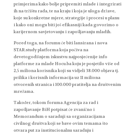
primjerima kako bolje pripremiti mlade i integrirati
ih na tržištu rada, te na kraju i koja je uloga države,
koje su konkretne mjere, strategije i procesi u planu
i kako oni mogu biti još efikasniji kada govorimo o
karijernom savjetovanju i zapošljavanju mladih.
Pored toga, na forumu će biti lansirana i nova
STAR.study platforma koja počiva na
devetogodišnjem iskustvu najposjećenije info
platforme za mlade Hocu.ba koju je posjetilo više od
2,5 miliona korisnika koji su vidjeli 38.000 objava tj.
prilika i korisnih informacija uz 11 miliona
otvorenih stranica i 100.000 pratitelja na društvenim
mrežama.
Također, tokom foruma Agencija za rad i
zapošljavanje BiH potpisat će zvanično i
Memorandum o saradnji sa organizacijama
civilnog društva koji se bave ovim temama što
otvara put za institucionalnu saradnju i