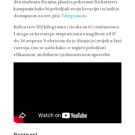
dva studenta dizajna, planira pokrenuti Kickstarter
kampanju kako bi poboljšali svoju kreaciju i učinili je
dostupnom za sve, piše
Telegram.hr.
Kolica teže 102 kilograma i široka su 65 centimetara.
I mogu se kretati po stepenicama s nagibom od 17
do 34 stepena. S obzirom da je dizajn još uvijek u fazi
razvoja, tim se nada kako će uspjeti poboljšati
efikasnost, mobilnost i jednostavnost upotrebe.
Partneri