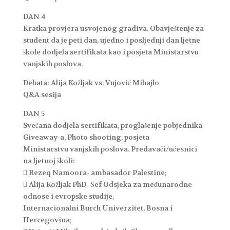
DAN 4
Kratka provjera usvojenog gradiva. Obavještenje za
student da je peti dan, ujedno i posljednji dan ljetne
škole dodjela sertifikata kao i posjeta Ministarstvu
vanjskih poslova.
Debata: Alija Kožljak vs. Vujović Mihajlo
Q&A sesija
DAN 5
Svečana dodjela sertifikata, proglašenje pobjednika
Giveaway-a, Photo shooting, posjeta
Ministarstvu vanjskih poslova. Predavači/učesnici
na ljetnoj školi:
 Rezeq Namoora- ambasador Palestine;
 Alija Kožljak PhD- Šef Odsjeka za međunarodne
odnose i evropske studije,
Internacionalni Burch Univerzitet, Bosna i
Hercegovina;