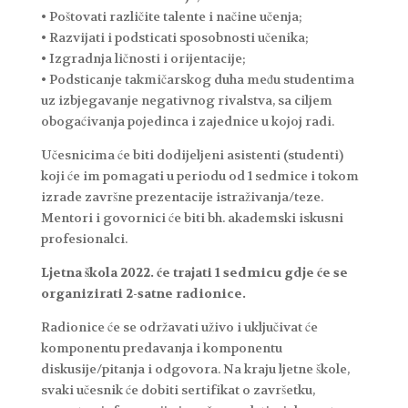
• Poštovati različite talente i načine učenja;
• Razvijati i podsticati sposobnosti učenika;
• Izgradnja ličnosti i orijentacije;
• Podsticanje takmičarskog duha među studentima
uz izbjegavanje negativnog rivalstva, sa ciljem
obogaćivanja pojedinca i zajednice u kojoj radi.
Učesnicima će biti dodijeljeni asistenti (studenti)
koji će im pomagati u periodu od 1 sedmice i tokom
izrade završne prezentacije istraživanja/teze.
Mentori i govornici će biti bh. akademski iskusni
profesionalci.
Ljetna škola 2022. će trajati 1 sedmicu gdje će se
organizirati 2-satne radionice.
Radionice će se održavati uživo i uključivat će
komponentu predavanja i komponentu
diskusije/pitanja i odgovora. Na kraju ljetne škole,
svaki učesnik će dobiti sertifikat o završetku,