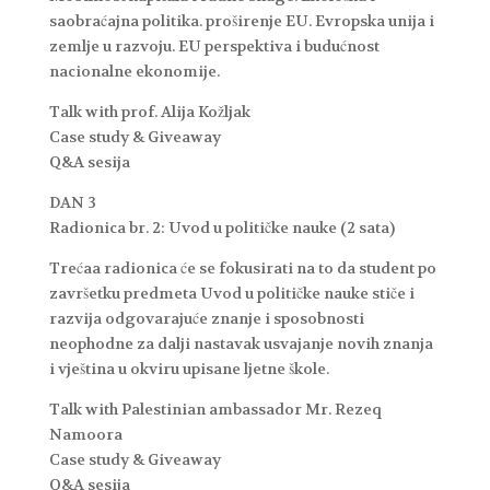
saobraćajna politika. proširenje EU. Evropska unija i
zemlje u razvoju. EU perspektiva i budućnost
nacionalne ekonomije.
Talk with prof. Alija Kožljak
Case study & Giveaway
Q&A sesija
DAN 3
Radionica br. 2: Uvod u političke nauke (2 sata)
Trećaa radionica će se fokusirati na to da student po
završetku predmeta Uvod u političke nauke stiče i
razvija odgovarajuće znanje i sposobnosti
neophodne za dalji nastavak usvajanje novih znanja
i vještina u okviru upisane ljetne škole.
Talk with Palestinian ambassador Mr. Rezeq
Namoora
Case study & Giveaway
Q&A sesija