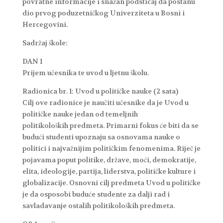
povratne informacije i snažan podsticaj da postanu
dio prvog poduzetničkog Univerziteta u Bosni i
Hercegovini.
Sadržaj škole:
DAN 1
Prijem učesnika te uvod u ljetnu školu.
Radionica br. 1: Uvod u političke nauke (2 sata)
Cilj ove radionice je naučiti učesnike da je Uvod u
političke nauke jedan od temeljnih
politikoloških predmeta. Primarni fokus će biti da se
budući studenti upoznaju sa osnovama nauke o
politici i najvažnijim političkim fenomenima. Riječ je
pojavama poput politike, države, moći, demokratije,
elita, ideologije, partija, liderstva, političke kulture i
globalizacije. Osnovni cilj predmeta Uvod u političke
je da osposobi buduće studente za dalji rad i
savladavanje ostalih politikoloških predmeta.