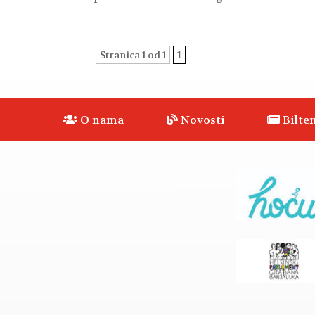
Stranica 1 od 1
1
O nama
Novosti
Bilten