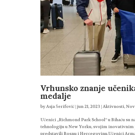
Vrhunsko znanje učenika
medalje
by
Asja Šerifović
|
jun 21, 2023
|
Aktivnosti
,
Nov
Učenici „Richmond Park School“ u Bihaću su na
tehnologiju u New Yorku, svojim inovativnim p
predstavili Bosnu i Hercegovinu.Učenici Arma