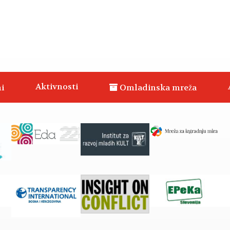
Aktivnosti
i
Omladinska mreža