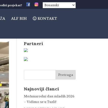
oditi projekat?
ŽA
ALF BIH
KONTAKT
Partneri
Najnoviji članci
Međunarodni dan mladih 2026
– Vidimo se u Tuzli!