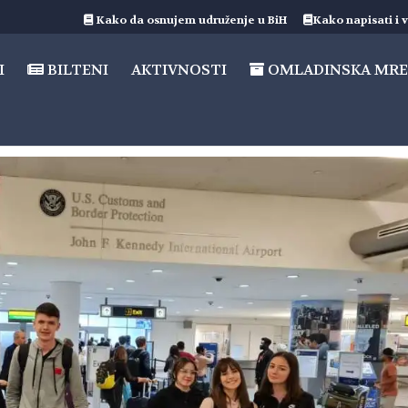
Kako da osnujem udruženje u BiH
Kako napisati i v
I
BILTENI
AKTIVNOSTI
OMLADINSKA MRE