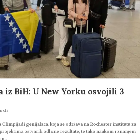
 iz BiH: U New Yorku osvojili 3
osti
 Olimpijadi genijalaca, koja se održava na Rochester institutu za
rojektima ostvarili odlične rezultate, te tako naukom i znanjem
n...