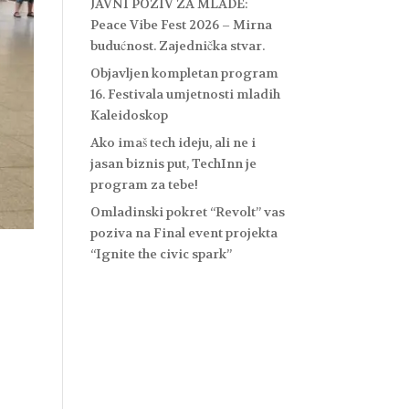
JAVNI POZIV ZA MLADE:
Peace Vibe Fest 2026 – Mirna
budućnost. Zajednička stvar.
Objavljen kompletan program
16. Festivala umjetnosti mladih
Kaleidoskop
Ako imaš tech ideju, ali ne i
jasan biznis put, TechInn je
program za tebe!
Omladinski pokret “Revolt” vas
poziva na Final event projekta
“Ignite the civic spark”