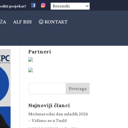
oditi projekat?
ŽA
ALF BIH
KONTAKT
Partneri
Najnoviji članci
Međunarodni dan mladih 2026
– Vidimo se u Tuzli!