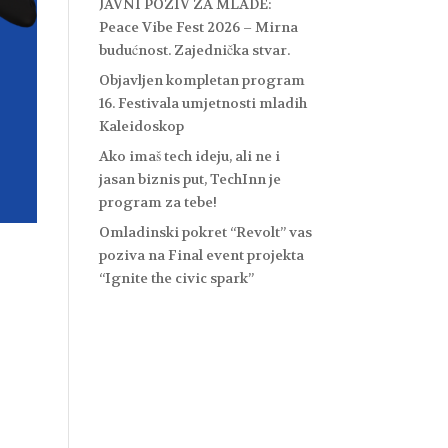
JAVNI POZIV ZA MLADE:
Peace Vibe Fest 2026 – Mirna
budućnost. Zajednička stvar.
Objavljen kompletan program
16. Festivala umjetnosti mladih
Kaleidoskop
Ako imaš tech ideju, ali ne i
jasan biznis put, TechInn je
program za tebe!
Omladinski pokret “Revolt” vas
poziva na Final event projekta
“Ignite the civic spark”