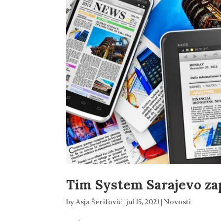
Tim System Sarajevo zapo
by
Asja Šerifović
|
jul 15, 2021
|
Novosti