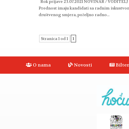
Rok prijave 23.07.2021 NOVINAR / VODITELJ (
Prednost imaju kandidati sa radnim iskustvom
društvenog smjera, poželjno radno...
Stranica 1 od 1
1
O nama
Novosti
Bilten