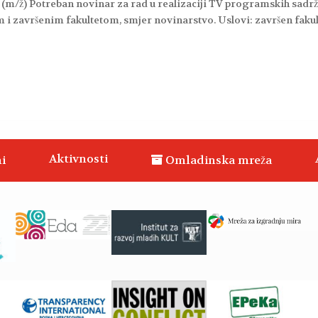
m/ž) Potreban novinar za rad u realizaciji TV programskih sadrž
 i završenim fakultetom, smjer novinarstvo. Uslovi: završen fakul
Aktivnosti
i
Omladinska mreža