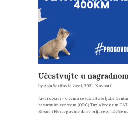
Učestvujte u nagradn
by
Asja Šerifović
|
dec 1, 2021
|
Novosti
Javi i objavi – o čemu se šuti i šta te ljuti? 
resursnim centrom (ORC) Tuzla kroz tim CAT 
Bosne i Hercegovine da se prijave za učešće u..