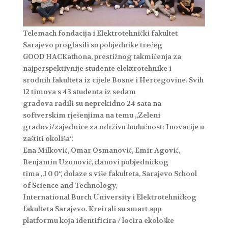
Telemach fondacija i Elektrotehnički fakultet
Sarajevo proglasili su pobjednike trećeg
GOOD HACKathona, prestižnog takmičenja za
najperspektivnije studente elektrotehnike i
srodnih fakulteta iz cijele Bosne i Hercegovine. Svih
12 timova s 43 studenta iz sedam
gradova radili su neprekidno 24 sata na
softverskim rješenjima na temu „Zeleni
gradovi/zajednice za održivu budućnost: Inovacije u
zaštiti okoliša“.
Ena Milković, Omar Osmanović, Emir Agović,
Benjamin Uzunović, članovi pobjedničkog
tima „1 0 0“, dolaze s više fakulteta, Sarajevo School
of Science and Technology,
International Burch University i Elektrotehničkog
fakulteta Sarajevo. Kreirali su smart app
platformu koja identificira / locira ekološke