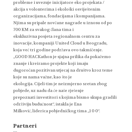
probleme i uvezuje inicijatore eko projekata /
akcija s volonterima i ekološki osviještenim
organizacijama, fondacijama i kompanijama.
Njima su pripale novčane nagrade u iznosu od po
700 KM za svakog člana tima i
ekskluzivna posjeta regionalnom centru za
inovacije, kompaniji United Cloud u Beogradu,
koja već tri godine podržava ovo takmičenje.
„GOOD HACKathon je sjajna prilika da pokažemo
znanje i kreiramo projekte koji imaju
dugoročan pozitivan utjecaj na društvo kroz teme
koje su nama važne, kao što je
ekologija. Cijeli tim je neizmjerno sretan zbog
pobjede, uz nadu da će naše rješenje
prepoznati investitori s kojima bismo skupa gradili
održiviju budućnost“, istakla je Ena
Milković, liderica pobjedničkog tima „1 0 0“.
Partneri