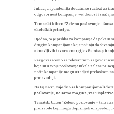
Inflacija i pandemija dodatni su razlozi za tr
odgovornost kompanije, već donosi i značajne
Tematski bilten “Zeleno poslovanje – šansa
ekoloških principa.
Ujedno, to je prilika za kompanije da pokažu sv
drugim kompanijama koje počinju da shvataj
obnovljivih izvora energije više nisu pitanj
Razgovaraćemo sa relevantnim sagovornicima 
koje su u svoje poslovanje utkale zelene princip
način kompanije mogu uštedjeti prelaskom na 
proizvodnji.
Na taj način,
zajedno sa kompanijama liderim
poslovanje, ne samo moguće, već i isplativo
Tematski bilten “Zeleno poslovanje – šansa za 
proizvode koji mogu doprinijeti unapređenju o