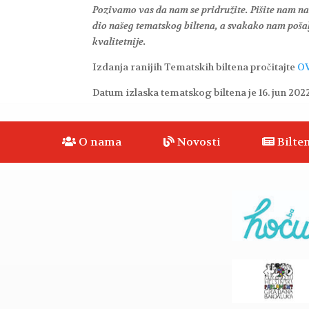
Pozivamo vas da nam se pridružite. Pišite nam n
dio našeg tematskog biltena, a svakako nam pošalj
kvalitetnije.
Izdanja ranijih Tematskih biltena pročitajte
O
Datum izlaska tematskog biltena je 16. jun 202
O nama
Novosti
Bilten