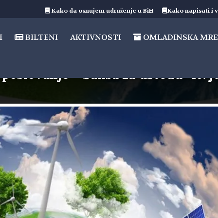
Kako da osnujem udruženje u BiH
Kako napisati i v
I
BILTENI
AKTIVNOSTI
OMLADINSKA MRE
poslovanje – Šansa za uštedu” 16. j