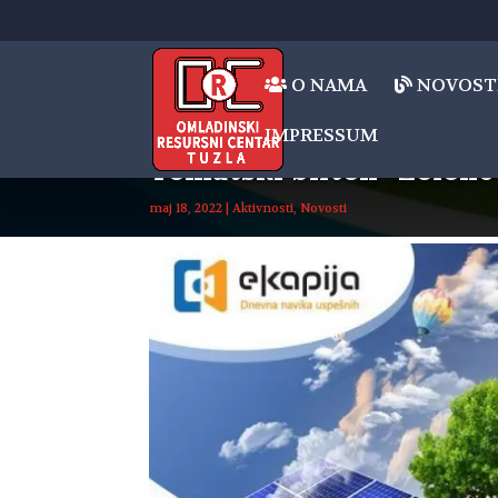
O NAMA
NOVOST
IMPRESSUM
Tematski bilten “Zeleno 
maj 18, 2022
|
Aktivnosti
,
Novosti