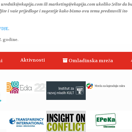
a urednik@ekapija.com ili marketing@ekapija.com ukoliko želite da b
ite i vaše prijedloge i sugestije kako bismo ovu temu predstavili što
VDJE
.
2. godine.
Aktivnosti
i
Omladinska mreža