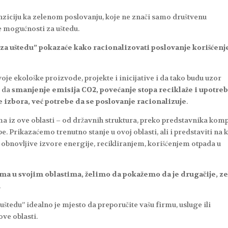
anziciju ka zelenom poslovanju, koje ne znači samo društvenu
 mogućnosti za uštedu.
 za uštedu” pokazaće kako racionalizovati poslovanje korišćen
oje ekološke proizvode, projekte i inicijative i da tako budu uzor
u da
smanjenje emisija CO2, povećanje stopa reciklaže i upotre
e izbora, već potrebe da se poslovanje racionalizuje
.
iz ove oblasti – od državnih struktura, preko predstavnika kom
e. Prikazaćemo trenutno stanje u ovoj oblasti, ali i predstaviti na k
obnovljive izvore energije, recikliranjem, korišćenjem otpada u
a u svojim oblastima, želimo da pokažemo da je drugačije, z
.
uštedu” idealno je mjesto da preporučite vašu firmu, usluge ili
ve oblasti.