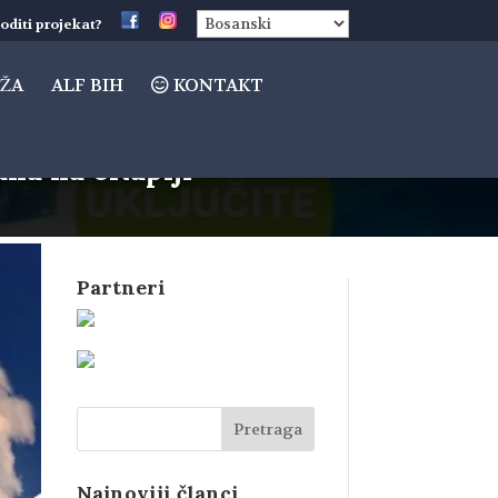
oditi projekat?
ŽA
ALF BIH
KONTAKT
una na eKapiji
Partneri
Najnoviji članci