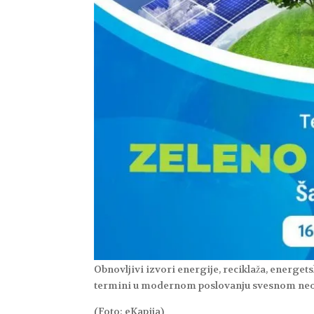
Obnovljivi izvori energije, reciklaža, energet
termini u modernom poslovanju svesnom neoph
(Foto: eKapija)