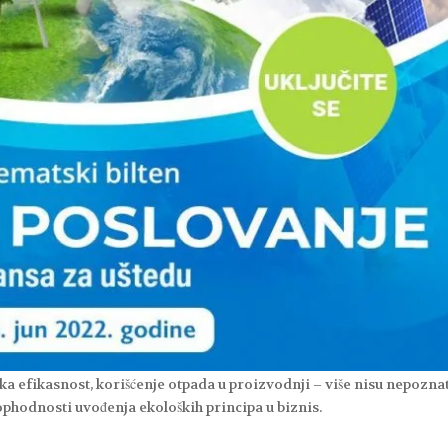
ska efikasnost, korišćenje otpada u proizvodnji – više nisu nepozna
odnosti uvođenja ekoloških principa u biznis.