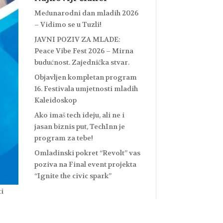
Međunarodni dan mladih 2026
– Vidimo se u Tuzli!
JAVNI POZIV ZA MLADE:
Peace Vibe Fest 2026 – Mirna
budućnost. Zajednička stvar.
Objavljen kompletan program
16. Festivala umjetnosti mladih
Kaleidoskop
Ako imaš tech ideju, ali ne i
jasan biznis put, TechInn je
program za tebe!
Omladinski pokret “Revolt” vas
poziva na Final event projekta
“Ignite the civic spark”
ti