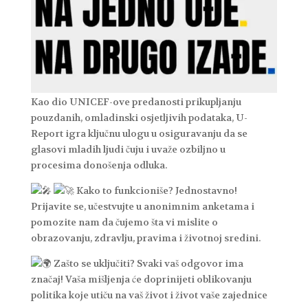
Kao dio UNICEF-ove predanosti prikupljanju
pouzdanih, omladinski osjetljivih podataka, U-
Report igra ključnu ulogu u osiguravanju da se
glasovi mladih ljudi čuju i uvaže ozbiljno u
procesima donošenja odluka.
Kako to funkcioniše? Jednostavno!
Prijavite se, učestvujte u anonimnim anketama i
pomozite nam da čujemo šta vi mislite o
obrazovanju, zdravlju, pravima i životnoj sredini.
Zašto se uključiti? Svaki vaš odgovor ima
značaj! Vaša mišljenja će doprinijeti oblikovanju
politika koje utiču na vaš život i život vaše zajednice