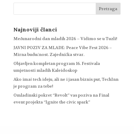
Najnoviji članci
Međunarodni dan mladih 2026 – Vidimo se u Tuzli!
JAVNI POZIV ZA MLADE: Peace Vibe Fest 2026 –
Mirna budućnost. Zajednička stvar.
Objavljen kompletan program 16. Festivala
umjetnosti mladih Kaleidoskop
Ako imaš tech ideju, ali ne i jasan biznis put, TechInn
je program za tebe!
Omladinski pokret “Revolt” vas poziva na Final
event projekta “Ignite the civic spark”