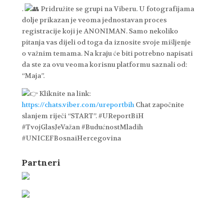
.
Pridružite se grupi na Viberu. U fotografijama
dolje prikazan je veoma jednostavan proces
registracije koji je ANONIMAN. Samo nekoliko
pitanja vas dijeli od toga da iznosite svoje mišljenje
o važnim temama. Na kraju će biti potrebno napisati
da ste za ovu veoma korisnu platformu saznali od:
“Maja”.
Kliknite na link:
https://chats.viber.com/ureportbih
Chat započnite
slanjem riječi “START”. #UReportBiH
#TvojGlasJeVažan #BudućnostMladih
#UNICEFBosnaiHercegovina
Partneri