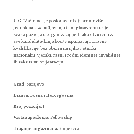
U.G. “Zašto ne” je poslodavac koji promoviše
jednakost u zapošljavanju te naglašavamo da je
svaka pozicija u organizaciji jednako otvorena za
sve kandidate/kinje koji/e ispunjavaju tražene
kvalifikacije, bez obzira na njihov etnički,
nacionalni, vjerski, rasni i rodni identitet, invaliditet
ili seksualnu orijentaciju.
Grad:
Sarajevo
Država:
Bosna i Hercegovina
Broj pozicija:
1
Vrsta zaposlenja:
Fellowship
Trajanje angažmana:
3 mjeseca