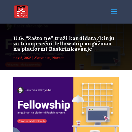
U.G. “Zašto ne” traži kandidata/kinju
za tromjesečni fellowship angažman
na platformi Raskrinkavanje
nov 8, 2023
|
Aktivnosti
,
Novosti