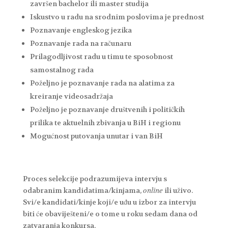
završen bachelor ili master studija
Iskustvo u radu na srodnim poslovima je prednost
Poznavanje engleskog jezika
Poznavanje rada na računaru
Prilagodljivost radu u timu te sposobnost
samostalnog rada
Poželjno je poznavanje rada na alatima za
kreiranje videosadržaja
Poželjno je poznavanje društvenih i političkih
prilika te aktuelnih zbivanja u BiH i regionu
Mogućnost putovanja unutar i van BiH
Proces selekcije podrazumijeva intervju s
odabranim kandidatima/kinjama,
online
ili uživo.
Svi/e kandidati/kinje koji/e uđu u izbor za intervju
biti će obaviješteni/e o tome u roku sedam dana od
zatvaranja konkursa.