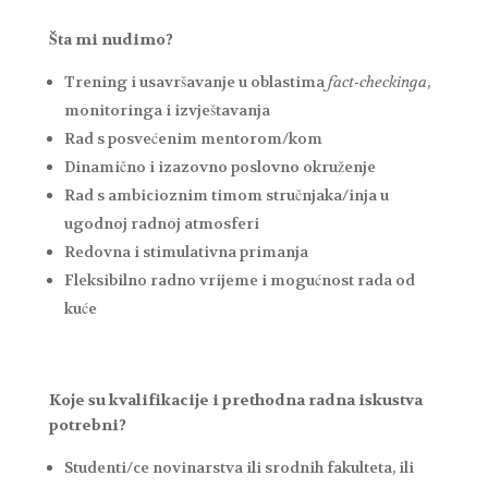
Šta mi nudimo?
Trening i usavršavanje u oblastima
fact-checkinga
,
monitoringa i izvještavanja
Rad s posvećenim mentorom/kom
Dinamično i izazovno poslovno okruženje
Rad s ambicioznim timom stručnjaka/inja u
ugodnoj radnoj atmosferi
Redovna i stimulativna primanja
Fleksibilno radno vrijeme i mogućnost rada od
kuće
Koje su kvalifikacije i prethodna radna iskustva
potrebni?
Studenti/ce novinarstva ili srodnih fakulteta, ili