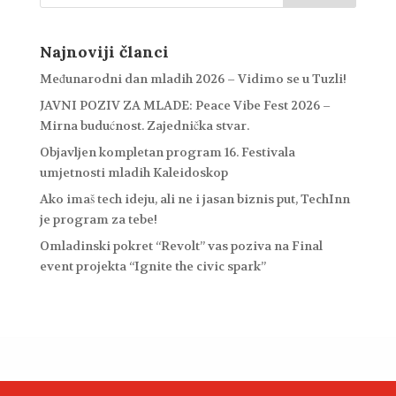
Najnoviji članci
Međunarodni dan mladih 2026 – Vidimo se u Tuzli!
JAVNI POZIV ZA MLADE: Peace Vibe Fest 2026 –
Mirna budućnost. Zajednička stvar.
Objavljen kompletan program 16. Festivala
umjetnosti mladih Kaleidoskop
Ako imaš tech ideju, ali ne i jasan biznis put, TechInn
je program za tebe!
Omladinski pokret “Revolt” vas poziva na Final
event projekta “Ignite the civic spark”