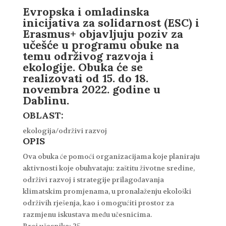
Evropska i omladinska
inicijativa za solidarnost (ESC) i
Erasmus+ objavljuju poziv za
učešće u programu obuke na
temu održivog razvoja i
ekologije. Obuka će se
realizovati od 15. do 18.
novembra 2022. godine u
Dablinu.
OBLAST:
ekologija/održivi razvoj
OPIS
Ova obuka će pomoći organizacijama koje planiraju
aktivnosti koje obuhvataju: zaštitu životne sredine,
održivi razvoj i strategije prilagođavanja
klimatskim promjenama, u pronalaženju ekološki
održivih rješenja, kao i omogućiti prostor za
razmjenu iskustava među učesnicima.