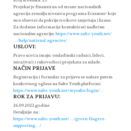
Broj učesnika: 25.
Projekat je finansiran od strane nacionalnih
agencija zemalja učesnica programa Erasmus+ koje
su u obavezi da pokriju troškove smještaja i hrane.
Za dodatne informacije kontaktirati nadležnu
nacionalnu agenciju:
https://www.salto-youth.net/
…/help/national-agencies/
USLOVI:
Pravo učešća imaju: omladinski radnici, lideri,
istraživači i rukovodioci projekata za mlade.
NAČIN PRIJAVE
Registracija i formular za prijavu se nalaze putem
konkretnog oglasa na Salto Youth platformi
https://www.salto-youth.net/mysalto/login/…
ROK ZA PRIJAVU:
26.09.2022.godine
Detaljnije na :
https://www.salto-youth.net/…/green-fingers-
supporting…/