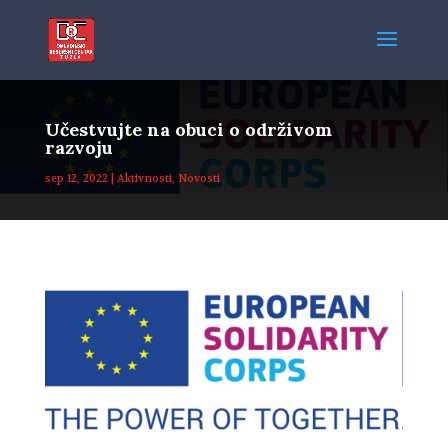
Učestvujte na obuci o održivom
razvoju
sep 12, 2022
|
Aktivnosti
,
Novosti