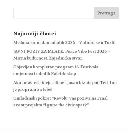
Najnoviji članci
Međunarodni dan mladih 2026 – Vidimo se u Tuzli!
JAVNI POZIV ZA MLADE: Peace Vibe Fest 2026 –
Mirna budućnost. Zajednička stvar.
Objavljen kompletan program 16. Festivala
umjetnosti mladih Kaleidoskop
Ako imaš tech ideju, ali ne i jasan biznis put, TechInn
je program za tebe!
Omladinski pokret “Revolt” vas poziva na Final
event projekta “Ignite the civic spark”