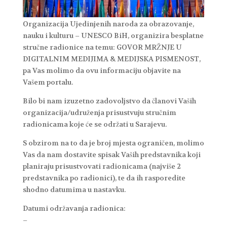
Organizacija Ujedinjenih naroda za obrazovanje,
nauku i kulturu – UNESCO BiH, organizira besplatne
stručne radionice na temu: GOVOR MRŽNJE U
DIGITALNIM MEDIJIMA & MEDIJSKA PISMENOST,
pa Vas molimo da ovu informaciju objavite na
Vašem portalu.
Bilo bi nam izuzetno zadovoljstvo da članovi Vaših
organizacija/udruženja prisustvuju stručnim
radionicama koje će se održati u Sarajevu.
S obzirom na to da je broj mjesta ograničen, molimo
Vas da nam dostavite spisak Vaših predstavnika koji
planiraju prisustvovati radionicama (najviše 2
predstavnika po radionici), te da ih rasporedite
shodno datumima u nastavku.
Datumi održavanja radionica:
–