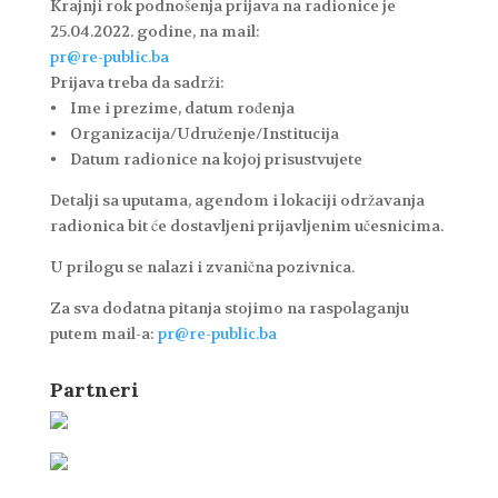
Krajnji rok podnošenja prijava na radionice je
25.04.2022. godine, na mail:
pr@re-public.ba
Prijava treba da sadrži:
• Ime i prezime, datum rođenja
• Organizacija/Udruženje/Institucija
• Datum radionice na kojoj prisustvujete
Detalji sa uputama, agendom i lokaciji održavanja
radionica bit će dostavljeni prijavljenim učesnicima.
U prilogu se nalazi i zvanična pozivnica.
Za sva dodatna pitanja stojimo na raspolaganju
putem mail-a:
pr@re-public.ba
Partneri