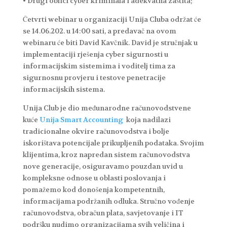
• Drugi oblici cyber kriminala i adekvatna zaštita;
Četvrti webinar u organizaciji Unija Cluba održat će
se 14.06.202. u 14:00 sati, a predavač na ovom
webinaru će biti David Kavčnik. David je stručnjak u
implementaciji rješenja cyber sigurnosti u
informacijskim sistemima i voditelj tima za
sigurnosnu provjeru i testove penetracije
informacijskih sistema.
Unija Club je dio međunarodne računovodstvene
kuće
Unija Smart Accounting
koja nadilazi
tradicionalne okvire računovodstva i bolje
iskorištava potencijale prikupljenih podataka. Svojim
klijentima, kroz napredan sistem računovodstva
nove generacije, osiguravamo pouzdan uvid u
kompleksne odnose u oblasti poslovanja i
pomažemo kod donošenja kompetentnih,
informacijama podržanih odluka. Stručno vođenje
računovodstva, obračun plata, savjetovanje i IT
podršku nudimo organizacijama svih veličina i