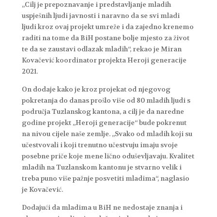
„Cilj je prepoznavanje i predstavljanje mladih
uspješnih ljudi javnosti i naravno da se svi mladi
ljudi kroz ovaj projekt umreže i da zajedno krenemo
raditi na tome da BiH postane bolje mjesto za život
te da se zaustavi odlazak mladih“, rekao je Miran
Kovačević koordinator projekta Heroji generacije
2021.
On dodaje kako je kroz projekat od njegovog
pokretanja do danas prošlo više od 80 mladih ljudi s
područja Tuzlanskog kantona, a cilj je da naredne
godine projekt „Heroji generacije“ bude pokrenut
na nivou cijele naše zemlje. „Svako od mladih koji su
učestvovali i koji trenutno učestvuju imaju svoje
posebne priče koje mene lično oduševljavaju. Kvalitet
mladih na Tuzlanskom kantonu je stvarno velik i
treba puno više pažnje posvetiti mladima“, naglasio
je Kovačević.
Dodajući da mladima u BiH ne nedostaje znanja i