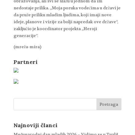
obrazovanja, ali svi se slažu u jednom da im
nedostaje prilika. „Moja poruka vodećima u državi je
da pruže priliku mladim ljudima, koji imaji nove
ideje, planove i vizije za bolji napredak ove države“,
zaključio je koordinator projekta „Heroji
generacije“.
(mreža-mira)
Partneri
Najnoviji članci
Međunarodni dan mladih 2026 – Vidimo se u Tuzli!