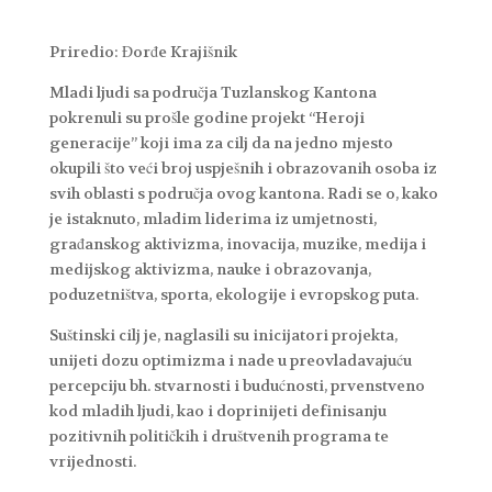
Priredio: Đorđe Krajišnik
Mladi ljudi sa područja Tuzlanskog Kantona
pokrenuli su prošle godine projekt “Heroji
generacije” koji ima za cilj da na jedno mjesto
okupili što veći broj uspješnih i obrazovanih osoba iz
svih oblasti s područja ovog kantona. Radi se o, kako
je istaknuto, mladim liderima iz umjetnosti,
građanskog aktivizma, inovacija, muzike, medija i
medijskog aktivizma, nauke i obrazovanja,
poduzetništva, sporta, ekologije i evropskog puta.
Suštinski cilj je, naglasili su inicijatori projekta,
unijeti dozu optimizma i nade u preovladavajuću
percepciju bh. stvarnosti i budućnosti, prvenstveno
kod mladih ljudi, kao i doprinijeti definisanju
pozitivnih političkih i društvenih programa te
vrijednosti.