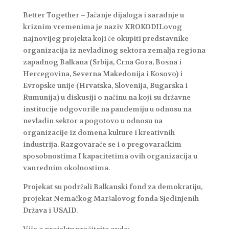
Better Together – Jačanje dijaloga i saradnje u
kriznim vremenima je naziv KROKODILovog
najnovijeg projekta koji će okupiti predstavnike
organizacija iz nevladinog sektora zemalja regiona
zapadnog Balkana (Srbija, Crna Gora, Bosna i
Hercegovina, Severna Makedonija i Kosovo) i
Evropske unije (Hrvatska, Slovenija, Bugarska i
Rumunija) u diskusiji o načinu na koji su državne
institucije odgovorile na pandemiju u odnosu na
nevladin sektor a pogotovo u odnosu na
organizacije iz domena kulture i kreativnih
industrija. Razgovaraće se i o pregovaračkim
sposobnostima I kapacitetima ovih organizacija u
vanrednim okolnostima.
Projekat su podržali Balkanski fond za demokratiju,
projekat Nemačkog Maršalovog fonda Sjedinjenih
Država i USAID.
Više o projektu pročitajte ovde: