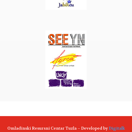
Omladinski Resursni Centar Tuzla – Developed by
Digitalk