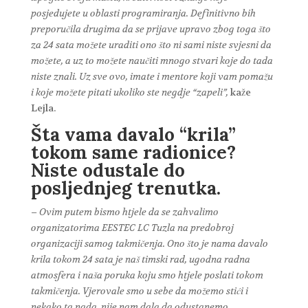
posjedujete u oblasti programiranja. Definitivno bih
preporučila drugima da se prijave upravo zbog toga što
za 24 sata možete uraditi ono što ni sami niste svjesni da
možete, a uz to možete naučiti mnogo stvari koje do tada
niste znali. Uz sve ovo, imate i mentore koji vam pomažu
i koje možete pitati ukoliko ste negdje “zapeli”,
kaže
Lejla.
Šta vama davalo “krila”
tokom same radionice?
Niste odustale do
posljednjeg trenutka.
– Ovim putem bismo htjele da se zahvalimo
organizatorima EESTEC LC Tuzla na predobroj
organizaciji samog takmičenja. Ono što je nama davalo
krila tokom 24 sata je naš timski rad, ugodna radna
atmosfera i naša poruka koju smo htjele poslati tokom
takmičenja. Vjerovale smo u sebe da možemo stići i
nekako ta nada, nije nam dala da odustanemo.