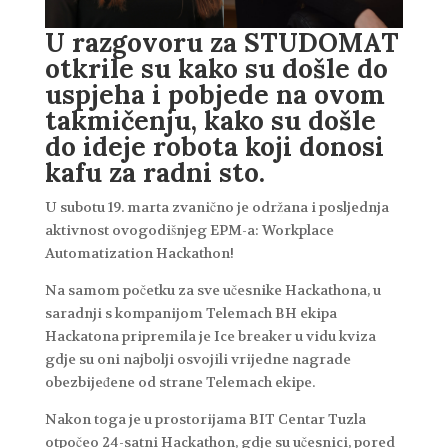
U razgovoru za STUDOMAT
otkrile su kako su došle do
uspjeha i pobjede na ovom
takmičenju, kako su došle
do ideje robota koji donosi
kafu za radni sto.
U subotu 19. marta zvanično je održana i posljednja
aktivnost ovogodišnjeg EPM-a: Workplace
Automatization Hackathon!
Na samom početku za sve učesnike Hackathona, u
saradnji s kompanijom Telemach BH ekipa
Hackatona pripremila je Ice breaker u vidu kviza
gdje su oni najbolji osvojili vrijedne nagrade
obezbijeđene od strane Telemach ekipe.
Nakon toga je u prostorijama BIT Centar Tuzla
otpočeo 24-satni Hackathon, gdje su učesnici, pored