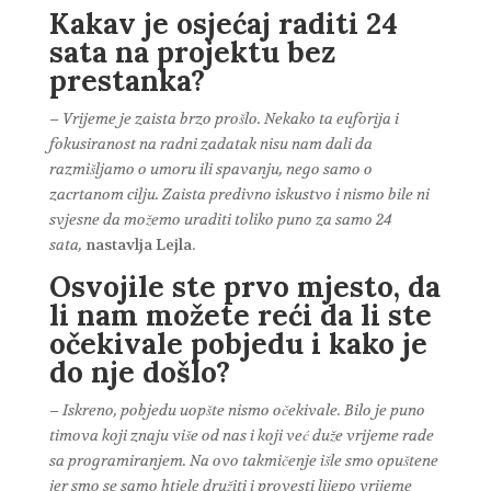
Kakav je osjećaj raditi 24
sata na projektu bez
prestanka?
– Vrijeme je zaista brzo prošlo. Nekako ta euforija i
fokusiranost na radni zadatak nisu nam dali da
razmišljamo o umoru ili spavanju, nego samo o
zacrtanom cilju. Zaista predivno iskustvo i nismo bile ni
svjesne da možemo uraditi toliko puno za samo 24
sata,
nastavlja Lejla.
Osvojile ste prvo mjesto, da
li nam možete reći da li ste
očekivale pobjedu i kako je
do nje došlo?
– Iskreno, pobjedu uopšte nismo očekivale. Bilo je puno
timova koji znaju više od nas i koji već duže vrijeme rade
sa programiranjem. Na ovo takmičenje išle smo opuštene
jer smo se samo htjele družiti i provesti lijepo vrijeme