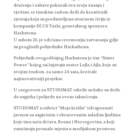
druženja i zabave pokazali sva svoja znanja i
vještine, te timskim radom došli do kreativnih
rješenja koja su predstavljena stručnom žiriju iz
kompanije DCCS Tuzla, generalnog sponzora
Hackatona.
U subotu 26. je održana ceremonija zatvaranja gdje
su proglasili pobjednike Hackathona.
Pobjednik ovogodišnjeg Hachatona je tim “Sister
Power” kojeg sačinjavaju sestre Lejla i Ajla, koje su
svojim trudom, za samo 24 sata, kreirale
najinovativniji projekat.
U razgovoru za STUDOMAT otkrile su kako su došle
do uspjeha i pobjede na ovom takmičenju.
STUDOMAT u rubrici “Moja kriiila” želi upoznati
javnost sa uspješnim i obrazovanim mladim ljudima
koje ima naša država, Bosna i Hercegovina, a koji
zauzimaju premalo mjesta u medijskom prostoru.