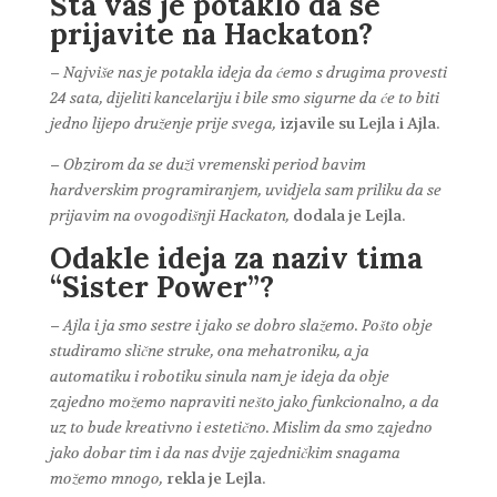
Šta vas je potaklo da se
prijavite na Hackaton?
– Najviše nas je potakla ideja da ćemo s drugima provesti
24 sata, dijeliti kancelariju i bile smo sigurne da će to biti
jedno lijepo druženje prije svega,
izjavile su Lejla i Ajla.
– Obzirom da se duži vremenski period bavim
hardverskim programiranjem, uvidjela sam priliku da se
prijavim na ovogodišnji Hackaton,
dodala je Lejla.
Odakle ideja za naziv tima
“Sister Power”?
– Ajla i ja smo sestre i jako se dobro slažemo. Pošto obje
studiramo slične struke, ona mehatroniku, a ja
automatiku i robotiku sinula nam je ideja da obje
zajedno možemo napraviti nešto jako funkcionalno, a da
uz to bude kreativno i estetično. Mislim da smo zajedno
jako dobar tim i da nas dvije zajedničkim snagama
možemo mnogo,
rekla je Lejla.