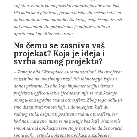
zajedno. Pogotovo na početku takmičenja, nije nam baš
išlo kako smo planirale, pa smo mislile da nećemo stići ni
pola onoga što smo naumile. Na kraju, uspjele smo izvući
naš maksimum. Do pobjede nas je najviše vodila ta
opuštenost i pozitivnost u radu.
Na čemu se zasniva vaš
projekat? Koja je ideja i
svrha samog projekta?
– Tema je bila “Workplace Automatization”. Naš projekat
se zasniva na uvezivanju različitih tehnologija koje su
danas prisutne. Za bilo koju implementaciju i izradu
projekta u office-u lakše i jednostavnije se radi kada je
omogućena ugodna radna atmosfera. Zbog toga odlučile
smo dizajnirati robota koji će donošenjem kafe do
radnog stola, osigurati pozitivnu radnu atmosferu. Jer
kod nas, naravno, ništa se ne počinje bez kafe. Napravile
smo Android aplikaciju i sve što je potrebno da bi poručili
svoju kafu, jeste da pokrenete aplikaciju, izaberete