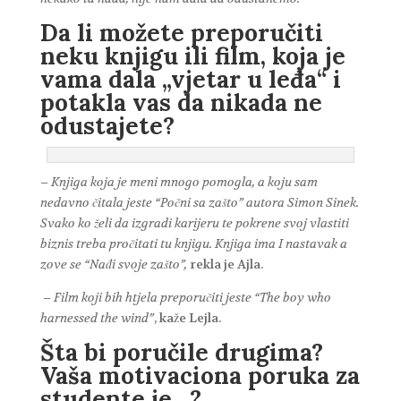
Da li možete preporučiti
neku knjigu ili film, koja je
vama dala „vjetar u leđa“ i
potakla vas da nikada ne
odustajete?
– Knjiga koja je meni mnogo pomogla, a koju sam
nedavno čitala jeste “Počni sa zašto” autora Simon Sinek.
Svako ko želi da izgradi karijeru te pokrene svoj vlastiti
biznis treba pročitati tu knjigu. Knjiga ima I nastavak a
zove se “Nađi svoje zašto”,
rekla je Ajla.
– Film koji bih htjela preporučiti jeste “The boy who
harnessed the wind”
, kaže Lejla.
Šta bi poručile drugima?
Vaša motivaciona poruka za
studente je…?