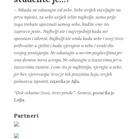
– Nikada ne odustajte od sebe. Sebe uvijek stavljajte na
prvo mjesto, za sebe uvijek želite najbolje, samo prije
toga trebate upoznati samog sebe, budite ono što
zapravo jeste.. Najbolji ste i najvrjedniji kada ste
spontani i iskreni. Najbolji ste onda kada sebe i svoj život
prihvatite u cjelini i kada vjerujete u sebe i svaki dio
svojeg postojanja. Ne odustajte u novim poglavljima jer
ona donose nova učenja. Ne odustajte u izazovima jer u
izazovima rastete. I ono što je najbitnije, vjerujte u sebe,
jer bez vjerovanja život je tek praznina koju čovjek
pokušava ispuniti,
izjavila je Ajla.
“Dok čekamo život, život prođe”- Seneca
, poručila je
Lejla.
Partneri