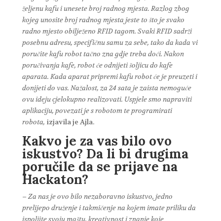
željenu kafu i unesete broj radnog mjesta. Razlog zbog
kojeg unosite broj radnog mjesta jeste to što je svako
radno mjesto obilježeno RFID tagom. Svaki RFID sadrži
posebnu adresu, specifičnu samu za sebe, tako da kada vi
poručite kafu robot tačno zna gdje treba doći. Nakon
poručivanja kafe, robot će odnijeti šoljicu do kafe
aparata. Kada aparat pripremi kafu robot će je preuzeti i
donijeti do vas.
Nažalost, za 24 sata je zaista nemoguće
ovu ideju cjelokupno realizovati. Uspjele smo napraviti
aplikaciju, povezati je s robotom te programirati
robota,
izjavila je Ajla.
Kakvo je za vas bilo ovo
iskustvo? Da li bi drugima
poručile da se prijave na
Hackaton?
– Za nas je ovo bilo nezaboravno iskustvo, jedno
prelijepo druženje i takmičenje na kojem imate priliku da
ispoljite svoju maštu, kreativnost i znanje koje