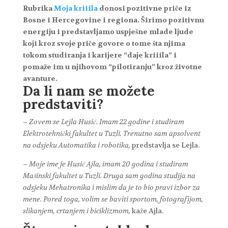
Rubrika
Moja kriiila
donosi pozitivne priče iz
Bosne i Hercegovine i regiona. Širimo pozitivnu
energiju i predstavljamo uspješne mlade ljude
koji kroz svoje priče govore o tome šta njima
tokom studiranja i karijere “daje kriiila” i
pomaže im u njihovom “pilotiranju” kroz životne
avanture.
Da li nam se možete
predstaviti?
– Zovem se Lejla Husić. Imam 22 godine i studiram
Elektrotehnički fakultet u Tuzli. Trenutno sam apsolvent
na odsjeku Automatika i robotika,
predstavlja se Lejla.
– Moje ime je Husić Ajla, imam 20 godina i studiram
Mašinski fakultet u Tuzli. Druga sam godina studija na
odsjeku Mehatronika i mislim da je to bio pravi izbor za
mene. Pored toga, volim se baviti sportom, fotografijom,
slikanjem, crtanjem i biciklizmom,
kaže Ajla.