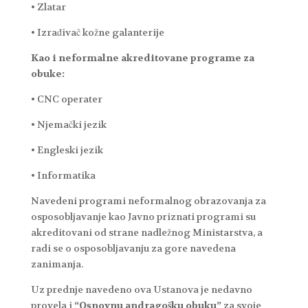
• Zlatar
• Izrađivač kožne galanterije
Kao i neformalne akreditovane programe za
obuke:
• CNC operater
• Njemački jezik
• Engleski jezik
• Informatika
Navedeni programi neformalnog obrazovanja za
osposobljavanje kao Javno priznati programi su
akreditovani od strane nadležnog Ministarstva, a
radi se o osposobljavanju za gore navedena
zanimanja.
Uz prednje navedeno ova Ustanova je nedavno
provela i
“Osnovnu andragošku obuku”
za svoje