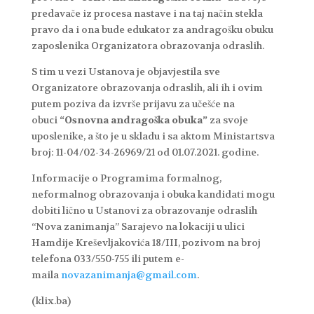
predavače iz procesa nastave i na taj način stekla
pravo da i ona bude edukator za andragošku obuku
zaposlenika Organizatora obrazovanja odraslih.
S tim u vezi Ustanova je objavjestila sve
Organizatore obrazovanja odraslih, ali ih i ovim
putem poziva da izvrše prijavu za učešće na
obuci
“Osnovna andragoška obuka”
za svoje
uposlenike, a što je u skladu i sa aktom Ministartsva
broj: 11-04/02-34-26969/21 od 01.07.2021. godine.
Informacije o Programima formalnog,
neformalnog obrazovanja i obuka kandidati mogu
dobiti lično u Ustanovi za obrazovanje odraslih
“Nova zanimanja” Sarajevo na lokaciji u ulici
Hamdije Kreševljakovića 18/III, pozivom na broj
telefona 033/550-755 ili putem e-
maila
novazanimanja@gmail.com
.
(klix.ba)