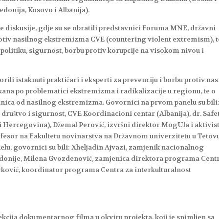
donija, Kosovo i Albanija).
ne diskusije, gdje su se obratili predstavnici Foruma MNE, državni
rotiv nasilnog ekstremizma CVE (countering violent extremism), t
politiku, sigurnost, borbu protiv korupcije na visokom nivou i
li istaknuti praktičari i eksperti za prevenciju i borbu protiv na
na po problematici ekstremizma i radikalizacije u regionu, te o
dnica od nasilnog ekstremizma. Govornici na prvom panelu su bili
o društvo i sigurnost, CVE Koordinacioni centar (Albanija), dr. Safe
 i Hercegovina), Džemal Perović, izvršni direktor MogUla i aktivis
rofesor na Fakultetu novinarstva na Državnom univerzitetu u Tetov
u, govornici su bili: Xheljadin Ajvazi, zamjenik nacionalnog
donije, Milena Gvozdenović, zamjenica direktora programa Cent
rković, koordinator programa Centra za interkulturalnost
ekcija dokumentarnog filma u okviru projekta, koji je snimljen sa