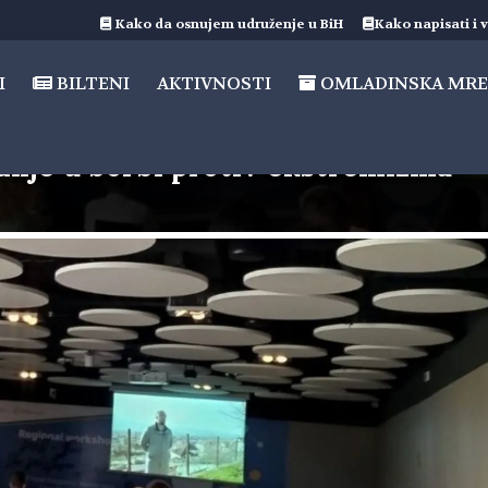
Kako da osnujem udruženje u BiH
Kako napisati i v
I
BILTENI
AKTIVNOSTI
OMLADINSKA MRE
dnje u borbi protiv ekstremizma