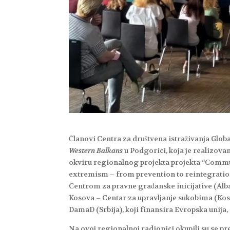
Članovi Centra za društvena istraživanja Globa
Western Balkans
u Podgorici, koja je realizova
okviru regionalnog projekta projekta “Communit
extremism – from prevention to reintegratio
Centrom za pravne građanske inicijative (Alb
Kosova – Centar za upravljanje sukobima (Koso
DamaD (Srbija), koji finansira Evropska unija
Na ovoj regionalnoj radionici okupili su se p