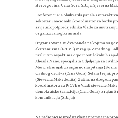
Hercegovina, Crna Gora, Srbija, Sjeverna Make
Konferencija je obuhvatila panele i interaktiv
sekretar i nacionalni koordinator za borbu p
savjetnik potpredsjednika Vlade za unutrašnju 
organiziranog kriminala.
Organizovana su dva panela na kojima su govori
ekstremizma (P/CVE) iz regije Zapadnog Balka
različitim aspektima otpornosti lokalnih zaje
Xhesila Nano, specijalista Odjeljenja za civiln
Mušić, stručnjak za sigurnosna pitanja (Bosna
civilnog društva (Crna Gora), Selam Isejni, p
(Sjeverna Makedonija). Zatim, na drugom panel
koordinatora za P/CVE u Vladi sjeverne Make
demokratsku tranziciju (Crna Gora), Brajan B
komunikacija (Srbija)
.
Na radionici je predstavljena premijerna proj