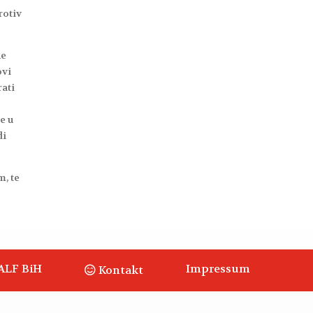
rotiv
ne
ovi
rati
e u
di
m, te
ALF BiH
Impressum
Kontakt