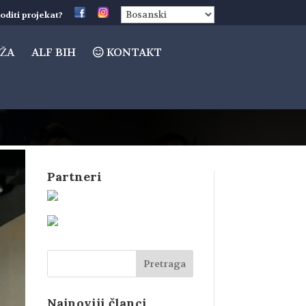
oditi projekat?
ŽA
ALF BIH
KONTAKT
Partneri
Najnoviji članci