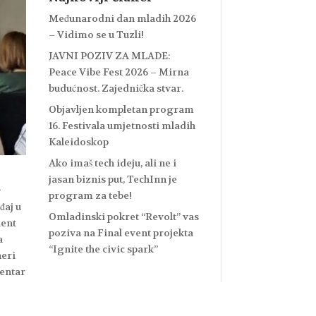
Međunarodni dan mladih 2026
– Vidimo se u Tuzli!
JAVNI POZIV ZA MLADE:
Peace Vibe Fest 2026 – Mirna
budućnost. Zajednička stvar.
Objavljen kompletan program
16. Festivala umjetnosti mladih
Kaleidoskop
Ako imaš tech ideju, ali ne i
jasan biznis put, TechInn je
e
program za tebe!
đaj u
Omladinski pokret “Revolt” vas
lent
poziva na Final event projekta
a
“Ignite the civic spark”
neri
centar