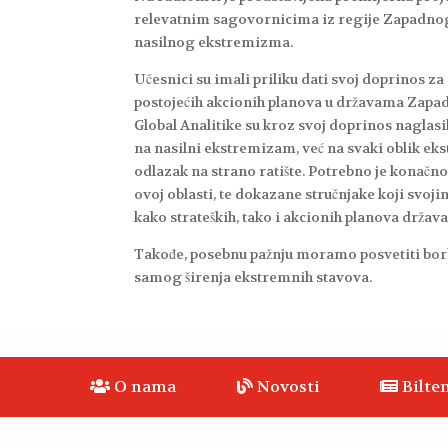
relevatnim sagovornicima iz regije Zapadnog B
nasilnog ekstremizma.
Učesnici su imali priliku dati svoj doprinos 
postojećih akcionih planova u državama Zapadn
Global Analitike su kroz svoj doprinos naglasi
na nasilni ekstremizam, već na svaki oblik ek
odlazak na strano ratište. Potrebno je konačno
ovoj oblasti, te dokazane stručnjake koji svoj
kako strateških, tako i akcionih planova država 
Takođe, posebnu pažnju moramo posvetiti borbi 
samog širenja ekstremnih stavova.
O nama
Novosti
Bilten