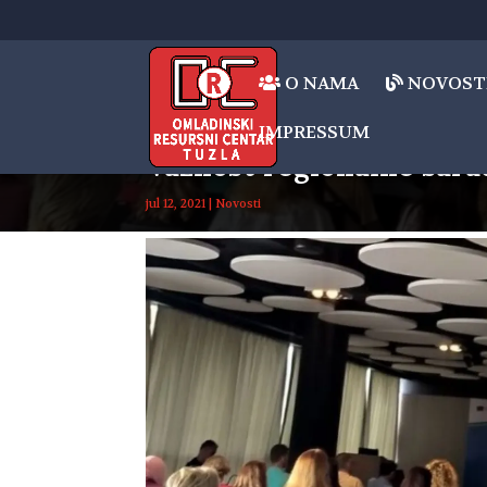
O NAMA
NOVOST
IMPRESSUM
Važnost regionalne sara
jul 12, 2021
|
Novosti