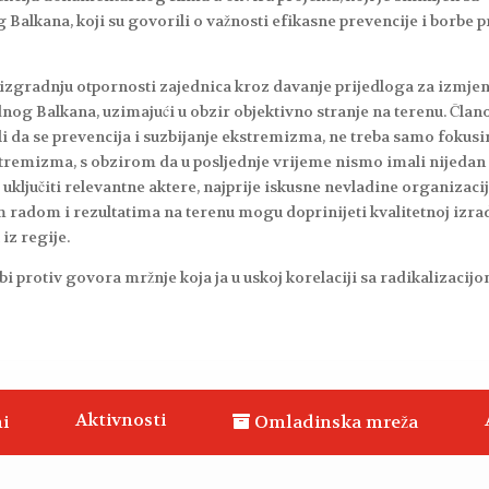
alkana, koji su govorili o važnosti efikasne prevencije i borbe p
za izgradnju otpornosti zajednica kroz davanje prijedloga za izmje
og Balkana, uzimajući u obzir objektivno stranje na terenu. Član
li da se prevencija i suzbijanje ekstremizma, ne treba samo fokusi
stremizma, s obzirom da u posljednje vrijeme nismo imali nijedan
 uključiti relevantne aktere, najprije iskusne nevladine organizacij
im radom i rezultatima na terenu mogu doprinijeti kvalitetnoj izra
iz regije.
protiv govora mržnje koja ja u uskoj korelaciji sa radikalizacijo
Aktivnosti
i
Omladinska mreža