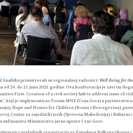
l Analitka prisustvovali su regionalnoj radionici:
Well-Being for th
na od 24. do 25. juna 2021. godine. Ova konferencija je završni doga
ies First: Creation of a civil society hub to address issue of vio
n”, koji je implementirao Forum MNE (Crna Gora) u partnerstvu s
anija), Hope and Homes for Children (Bosna i Hercegovina), part
vo), Centar za zajednički jezik (Sjeverna Makedonija) i Kulturni 
, a sufinansira Ministarstvo javne uprave Crne Gore.
redstavnici nevladinih organizacija sa Zapadnog Balkana (Bosna i