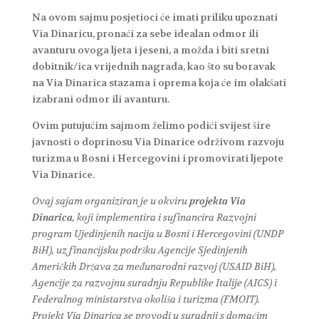
Na ovom sajmu posjetioci će imati priliku upoznati
Via Dinaricu, pronaći za sebe idealan odmor ili
avanturu ovoga ljeta i jeseni, a možda i biti sretni
dobitnik/ica vrijednih nagrada, kao što su boravak
na Via Dinarica stazama i oprema koja će im olakšati
izabrani odmor ili avanturu.
Ovim putujućim sajmom želimo podići svijest šire
javnosti o doprinosu Via Dinarice održivom razvoju
turizma u Bosni i Hercegovini i promovirati ljepote
Via Dinarice.
Ovaj sajam organiziran je u okviru
projekta Via
Dinarica
, koji implementira i sufinancira Razvojni
program Ujedinjenih nacija u Bosni i Hercegovini (UNDP
BiH), uz financijsku podršku Agencije Sjedinjenih
Američkih Država za međunarodni razvoj (USAID BiH),
Agencije za razvojnu suradnju Republike Italije (AICS) i
Federalnog ministarstva okoliša i turizma (FMOIT).
Projekt Via Dinarica se provodi u suradnji s domaćim