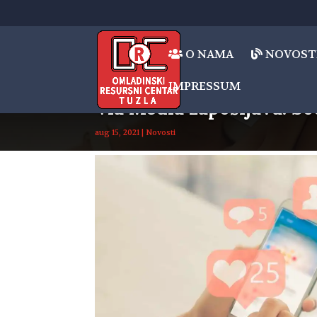
O NAMA
NOVOST
IMPRESSUM
Via Media zapošljava: S
aug 15, 2021
|
Novosti