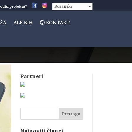
oditi projekat?
ŽA
ALF BIH
KONTAKT
Partneri
Najnoviji članci