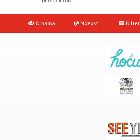
(mreža-mira)
O nama
Novosti
Bilten