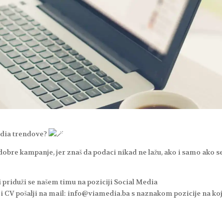
Media trendove?
 dobre kampanje, jer znaš da podaci nikad ne lažu, ako i samo ako s
i priduži se našem timu na poziciji Social Media
 i CV pošalji na mail: info@viamedia.ba s naznakom pozicije na ko