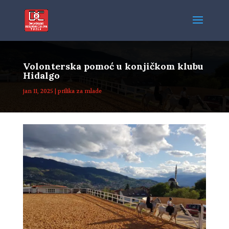
Volonterska pomoć u konjičkom klubu
Hidalgo
jan 11, 2025
|
prilika za mlade