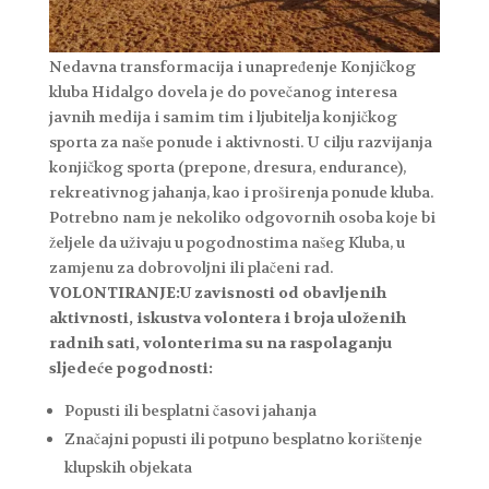
Nedavna transformacija i unapređenje Konjičkog
kluba Hidalgo dovela je do povečanog interesa
javnih medija i samim tim i ljubitelja konjičkog
sporta za naše ponude i aktivnosti. U cilju razvijanja
konjičkog sporta (prepone, dresura, endurance),
rekreativnog jahanja, kao i proširenja ponude kluba.
Potrebno nam je nekoliko odgovornih osoba koje bi
željele da uživaju u pogodnostima našeg Kluba, u
zamjenu za dobrovoljni ili plačeni rad.
VOLONTIRANJE:
U zavisnosti od obavljenih
aktivnosti, iskustva volontera i broja uloženih
radnih sati, volonterima su na raspolaganju
sljedeće pogodnosti:
Popusti ili besplatni časovi jahanja
Značajni popusti ili potpuno besplatno korištenje
klupskih objekata