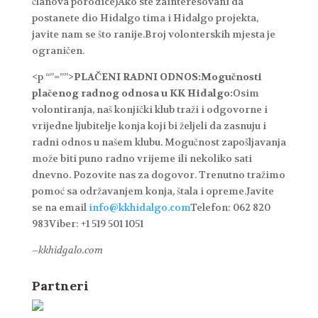
članova porodice)Ako ste zainteresovani da
postanete dio Hidalgo tima i Hidalgo projekta,
javite nam se što ranije.Broj volonterskih mjesta je
ograničen.
<p “”=””>
PLAČENI RADNI ODNOS:
Mogučnosti
plačenog radnog odnosa u KK Hidalgo:
Osim
volontiranja, naš konjički klub traži i odgovorne i
vrijedne ljubitelje konja koji bi željeli da zasnuju i
radni odnos u našem klubu. Mogučnost zapošljavanja
može biti puno radno vrijeme ili nekoliko sati
dnevno. Pozovite nas za dogovor. Trenutno tražimo
pomoć sa održavanjem konja, štala i opreme.Javite
se na email
info@kkhidalgo.com
Telefon: 062 820
983Viber: +1 519 501 1051
–
kkhidgalo.com
Partneri