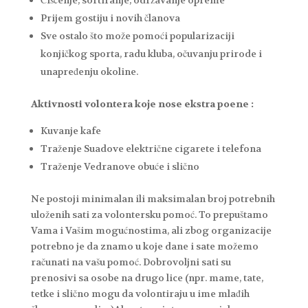
Čišćenje, sortiranje, održavanje opreme
Prijem gostiju i novih članova
Sve ostalo što može pomoći popularizaciji
konjičkog sporta, radu kluba, očuvanju prirode i
unapređenju okoline.
Aktivnosti volontera koje nose ekstra poene :
Kuvanje kafe
Traženje Suadove električne cigarete i telefona
Traženje Vedranove obuće i slično
Ne postoji minimalan ili maksimalan broj potrebnih
uloženih sati za volontersku pomoć. To prepuštamo
Vama i Vašim mogućnostima, ali zbog organizacije
potrebno je da znamo u koje dane i sate možemo
računati na vašu pomoć. Dobrovoljni sati su
prenosivi sa osobe na drugo lice (npr. mame, tate,
tetke i slično mogu da volontiraju u ime mlađih