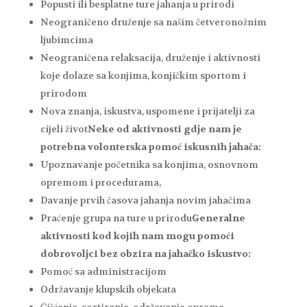
Popusti ili besplatne ture jahanja u prirodi
Neograničeno druženje sa našim četveronožnim
ljubimcima
Neograničena relaksacija, druženje i aktivnosti
koje dolaze sa konjima, konjičkim sportom i
prirodom
Nova znanja, iskustva, uspomene i prijatelji za
cijeli život
Neke od aktivnosti gdje nam je
potrebna volonterska pomoć iskusnih jahača:
Upoznavanje početnika sa konjima, osnovnom
opremom i procedurama,
Davanje prvih časova jahanja novim jahačima
Praćenje grupa na ture u prirodu
Generalne
aktivnosti kod kojih nam mogu pomoći
dobrovoljci bez obzira na jahačko iskustvo:
Pomoć sa administracijom
Održavanje klupskih objekata