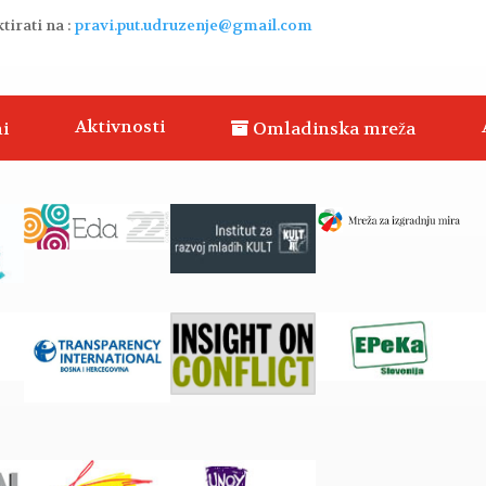
tirati na :
pravi.put.udruzenje@gmail.com
Aktivnosti
i
Omladinska mreža