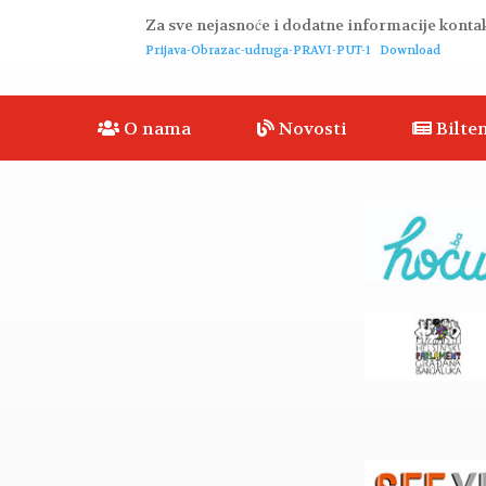
Za sve nejasnoće i dodatne informacije kontak
Prijava-Obrazac-udruga-PRAVI-PUT-1
Download
O nama
Novosti
Bilten