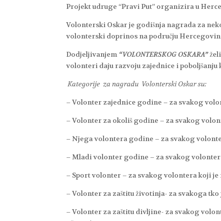
Projekt udruge “Pravi Put” organizira u Her
Volonterski Oskar je godišnja nagrada za neko
volonterski doprinos na području Hercegovine,
Dodjeljivanjem
“VOLONTERSKOG OSKARA”
žel
volonteri daju razvoju zajednice i poboljšanju k
Kategorije za nagradu Volonterski Oskar su:
– Volonter zajednice godine – za svakog volon
– Volonter za okoliš godine – za svakog volont
– Njega volontera godine – za svakog volontera 
– Mladi volonter godine – za svakog volonte
– Sport volonter – za svakog volontera koji je 
– Volonter za zaštitu životinja- za svakoga tko 
– Volonter za zaštitu divljine- za svakog volont