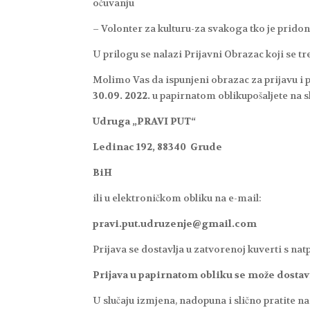
očuvanju
– Volonter za kulturu-za svakoga tko je pridon
U prilogu se nalazi Prijavni Obrazac koji se tre
Molimo Vas da ispunjeni obrazac za prijavu i
30.09. 2022.
u papirnatom oblikupošaljete na s
Udruga „PRAVI PUT“
Ledinac 192, 88340 Grude
BiH
ili u elektroničkom obliku na e-mail:
pravi.put.udruzenje@gmail.com
Prijava se dostavlja u zatvorenoj kuverti s na
Prijava u papirnatom obliku se može dostav
U slučaju izmjena, nadopuna i slično pratite n