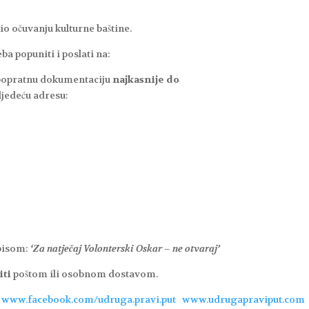
io očuvanju kulturne baštine.
ba popuniti i poslati na:
 popratnu dokumentaciju
najkasnije do
ljedeću adresu:
tpisom:
‘Za natječaj Volonterski Oskar – ne otvaraj’
iti
poštom ili osobnom dostavom.
a
www.facebook.com/udruga.pravi.put
www.udrugapraviput.com