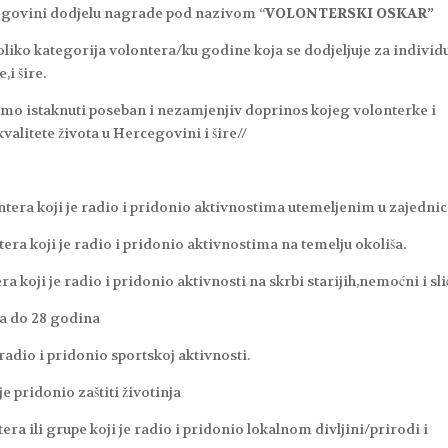
cegovini dodjelu nagrade pod nazivom “
VOLONTERSKI OSKAR”
liko kategorija volontera/ku godine koja se dodjeljuje za individ
i šire.
imo istaknuti poseban i nezamjenjiv doprinos kojeg volonterke i
valitete života u Hercegovini i šire//
tera koji je radio i pridonio aktivnostima utemeljenim u zajednic
era koji je radio i pridonio aktivnostima na temelju okoliša.
koji je radio i pridonio aktivnosti na skrbi starijih,nemoćni i sli
ra do 28 godina
radio i pridonio sportskoj aktivnosti.
je pridonio zaštiti životinja
era ili grupe koji je radio i pridonio lokalnom divljini/prirodi i