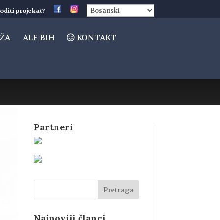
oditi projekat?
ŽA
ALF BIH
KONTAKT
Partneri
Najnoviji članci