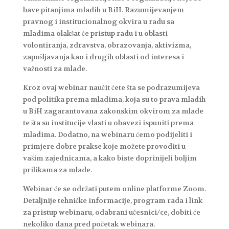
bave pitanjima mladih u BiH. Razumijevanjem
pravnog i institucionalnog okvira u radu sa
mladima olakšat će pristup radu i u oblasti
volontiranja, zdravstva, obrazovanja, aktivizma,
zapošljavanja kao i drugih oblasti od interesa i
važnosti za mlade.
Kroz ovaj webinar naučit ćete šta se podrazumijeva
pod politika prema mladima, koja su to prava mladih
u BiH zagarantovana zakonskim okvirom za mlade
te šta su institucije vlasti u obavezi ispuniti prema
mladima. Dodatno, na webinaru ćemo podijeliti i
primjere dobre prakse koje možete provoditi u
vašim zajednicama, a kako biste doprinijeli boljim
prilikama za mlade.
Webinar će se održati putem online platforme Zoom.
Detaljnije tehničke informacije, program rada i link
za pristup webinaru, odabrani učesnici/ce, dobiti će
nekoliko dana pred početak webinara.