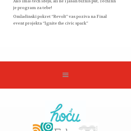
Ako imaš tech ideju, ali ne i jasan biznis put, TechInn
je program za tebe!
Omladinski pokret “Revolt” vas poziva na Final
event projekta “Ignite the civic spark”