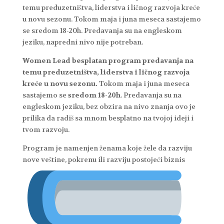
temu preduzetništva, liderstva i ličnog razvoja kreće
u novu sezonu. Tokom maja i juna meseca sastajemo
se sredom 18-20h. Predavanja su na engleskom
jeziku, napredni nivo nije potreban.
Women Lead besplatan program predavanja na
temu preduzetništva, liderstva i ličnog razvoja
kreće u novu sezonu.
Tokom maja i juna meseca
sastajemo se
sredom 18-20h
. Predavanja su na
engleskom jeziku, bez obzira na nivo znanja ovo je
prilika da radiš sa mnom besplatno na tvojoj ideji i
tvom razvoju.
Program je namenjen ženama koje žele da razviju
nove veštine, pokrenu ili razviju postojeći biznis