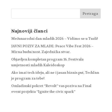
Najnoviji članci
Međunarodni dan mladih 2026 – Vidimo se u Tuzli!
JAVNI POZIV ZA MLADE: Peace Vibe Fest 2026 –
Mirna budućnost. Zajednička stvar.
Objavljen kompletan program 16. Festivala
umjetnosti mladih Kaleidoskop
Ako imaš tech ideju, ali ne i jasan biznis put, TechInn
je program za tebe!
Omladinski pokret “Revolt” vas poziva na Final
event projekta “Ignite the civic spark”