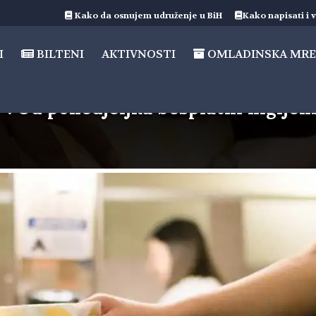
Kako da osnujem udruženje u BiH
Kako napisati i v
I
BILTENI
AKTIVNOSTI
OMLADINSKA MRE
: Od ponedjeljka besplatni higijen