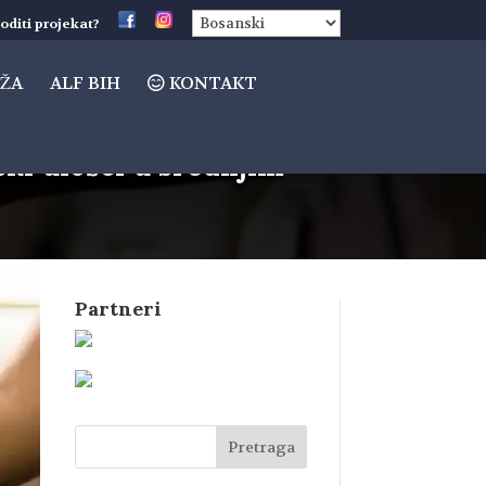
oditi projekat?
ŽA
ALF BIH
KONTAKT
ski ulošci u srednjim
Partneri