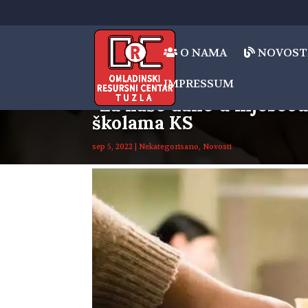
O NAMA
NOVOST
IMPRESSUM
“Za naše dane u mjesecu”
školama KS
sep 5, 2022
|
Nekategorisano
,
Novosti