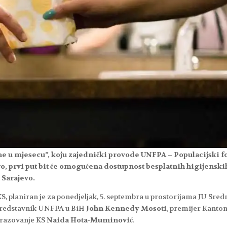
ne u mjesecu”, koju zajednički provode UNFPA – Populacijski 
o, prvi put bit će omogućena dostupnost besplatnih higijenski
 Sarajevo.
S, planiran je za ponedjeljak, 5. septembra u prostorijama JU Sred
i predstavnik UNFPA u BiH
John Kennedy Mosoti
, premijer Kanto
obrazovanje KS
Naida Hota-Muminović
.