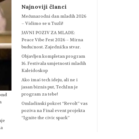
Najnoviji članci
Međunarodni dan mladih 2026
– Vidimo se u Tuzli!
JAVNI POZIV ZA MLADE:
Peace Vibe Fest 2026 – Mirna
budućnost. Zajednička stvar.
Objavljen kompletan program
16. Festivala umjetnosti mladih
Kaleidoskop
Ako imaš tech ideju, ali ne i
jasan biznis put, TechInn je
program za tebe!
fond
h
Omladinski pokret “Revolt” vas
poziva na Final event projekta
“Ignite the civic spark”
nje
na