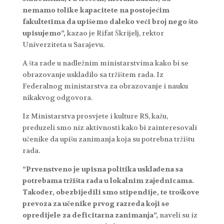
nemamo tolike kapacitete na postojećim
fakultetima da upišemo daleko veći broj nego što
upisujemo”,
kazao je Rifat Škrijelj, rektor
Univerziteta u Sarajevu.
A šta rade u nadležnim ministarstvima kako bi se
obrazovanje uskladilo sa tržištem rada. Iz
Federalnog ministarstva za obrazovanje i nauku
nikakvog odgovora.
Iz Ministarstva prosvjete i kulture RS, kažu,
preduzeli smo niz aktivnosti kako bi zainteresovali
učenike da upišu zanimanja koja su potrebna tržištu
rada.
“Prvenstveno je upisna politika usklađena sa
potrebama tržišta rada u lokalnim zajednicama.
Također, obezbijedili smo stipendije, te troškove
prevoza za učenike prvog razreda koji se
opredijele za deficitarna zanimanja”,
naveli su iz