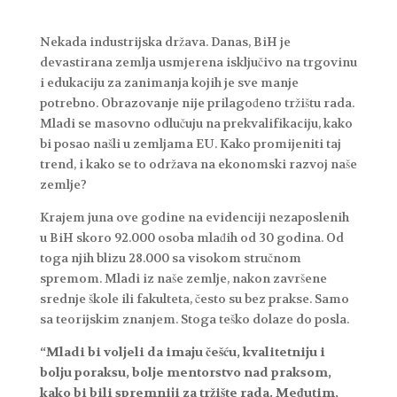
Nekada industrijska država. Danas, BiH je
devastirana zemlja usmjerena isključivo na trgovinu
i edukaciju za zanimanja kojih je sve manje
potrebno. Obrazovanje nije prilagođeno tržištu rada.
Mladi se masovno odlučuju na prekvalifikaciju, kako
bi posao našli u zemljama EU. Kako promijeniti taj
trend, i kako se to održava na ekonomski razvoj naše
zemlje?
Krajem juna ove godine na evidenciji nezaposlenih
u BiH skoro 92.000 osoba mlađih od 30 godina. Od
toga njih blizu 28.000 sa visokom stručnom
spremom. Mladi iz naše zemlje, nakon završene
srednje škole ili fakulteta, često su bez prakse. Samo
sa teorijskim znanjem. Stoga teško dolaze do posla.
“Mladi bi voljeli da imaju češću, kvalitetniju i
bolju poraksu, bolje mentorstvo nad praksom,
kako bi bili spremniji za tržište rada. Međutim,