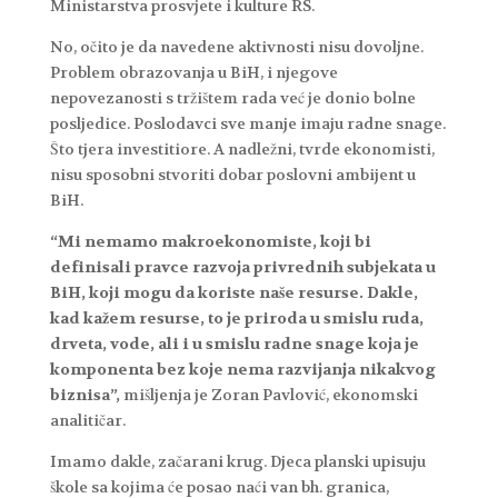
Ministarstva prosvjete i kulture RS.
No, očito je da navedene aktivnosti nisu dovoljne.
Problem obrazovanja u BiH, i njegove
nepovezanosti s tržištem rada već je donio bolne
posljedice. Poslodavci sve manje imaju radne snage.
Što tjera investitiore. A nadležni, tvrde ekonomisti,
nisu sposobni stvoriti dobar poslovni ambijent u
BiH.
“Mi nemamo makroekonomiste, koji bi
definisali pravce razvoja privrednih subjekata u
BiH, koji mogu da koriste naše resurse. Dakle,
kad kažem resurse, to je priroda u smislu ruda,
drveta, vode, ali i u smislu radne snage koja je
komponenta bez koje nema razvijanja nikakvog
biznisa”,
mišljenja je Zoran Pavlović, ekonomski
analitičar.
Imamo dakle, začarani krug. Djeca planski upisuju
škole sa kojima će posao naći van bh. granica,