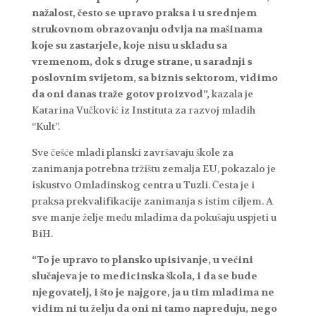
nažalost, često se upravo praksa i u srednjem
strukovnom obrazovanju odvija na mašinama
koje su zastarjele, koje nisu u skladu sa
vremenom, dok s druge strane, u saradnji s
poslovnim svijetom, sa biznis sektorom, vidimo
da oni danas traže gotov proizvod”,
kazala je
Katarina Vučković iz Instituta za razvoj mladih
“Kult”.
Sve češće mladi planski završavaju škole za
zanimanja potrebna tržištu zemalja EU, pokazalo je
iskustvo Omladinskog centra u Tuzli. Česta je i
praksa prekvalifikacije zanimanja s istim ciljem. A
sve manje želje među mladima da pokušaju uspjeti u
BiH.
“To je upravo to plansko upisivanje, u većini
slučajeva je to medicinska škola, i da se bude
njegovatelj, i što je najgore, ja u tim mladima ne
vidim ni tu želju da oni ni tamo napreduju, nego