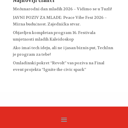
Najnoviji članci
Međunarodni dan mladih 2026 – Vidimo se u Tuzli!
JAVNI POZIV ZA MLADE: Peace Vibe Fest 2026 –
Mirna budućnost. Zajednička stvar.
Objavljen kompletan program 16. Festivala
umjetnosti mladih Kaleidoskop
Ako imaš tech ideju, ali ne i jasan biznis put, TechInn
je program za tebe!
Omladinski pokret “Revolt” vas poziva na Final
event projekta “Ignite the civic spark”