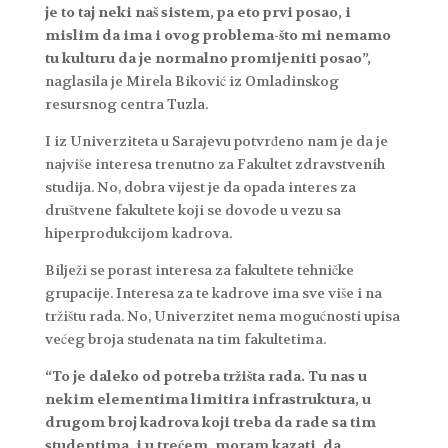
je to taj neki naš sistem, pa eto prvi posao, i
mislim da ima i ovog problema-što mi nemamo
tu kulturu da je normalno promijeniti posao”,
naglasila je Mirela Biković iz Omladinskog
resursnog centra Tuzla.
I iz Univerziteta u Sarajevu potvrđeno nam je da je
najviše interesa trenutno za Fakultet zdravstvenih
studija. No, dobra vijest je da opada interes za
društvene fakultete koji se dovode u vezu sa
hiperprodukcijom kadrova.
Bilježi se porast interesa za fakultete tehničke
grupacije. Interesa za te kadrove ima sve više i na
tržištu rada. No, Univerzitet nema mogućnosti upisa
većeg broja studenata na tim fakultetima.
“To je daleko od potreba tržišta rada. Tu nas u
nekim elementima limitira infrastruktura, u
drugom broj kadrova koji treba da rade sa tim
studentima, i u trećem, moram kazati, da