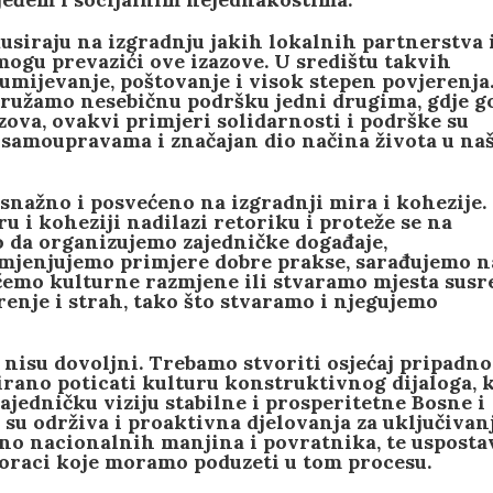
usiraju na izgradnju jakih lokalnih partnerstva 
gu prevazići ove izazove. U središtu takvih
umijevanje, poštovanje i visok stepen povjerenja
pružamo nesebičnu podršku jedni drugima, gdje g
azova, ovakvi primjeri solidarnosti i podrške su
samoupravama i značajan dio načina života u na
snažno i posvećeno na izgradnji mira i kohezije.
 i koheziji nadilazi retoriku i proteže se na
lo da organizujemo zajedničke događaje,
mjenjujemo primjere dobre prakse, sarađujemo n
ičemo kulturne razmjene ili stvaramo mjesta susre
renje i strah, tako što stvaramo i njegujemo
 nisu dovoljni. Trebamo stvoriti osjećaj pripadno
rano poticati kulturu konstruktivnog dijaloga, 
ajedničku viziju stabilne i prosperitetne Bosne i
 su održiva i proaktivna djelovanja za uključivan
bno nacionalnih manjina i povratnika, te usposta
koraci koje moramo poduzeti u tom procesu.