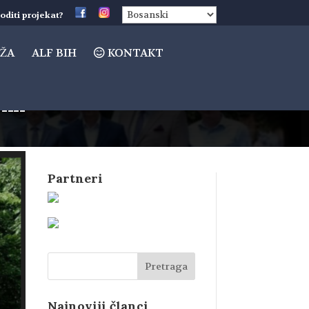
oditi projekat?
ŽA
ALF BIH
KONTAKT
ini
Partneri
Najnoviji članci