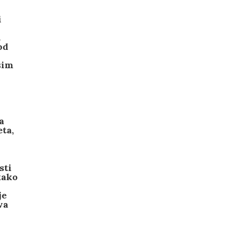
i
.
od
šim
a
ta,
sti
kako
je
va