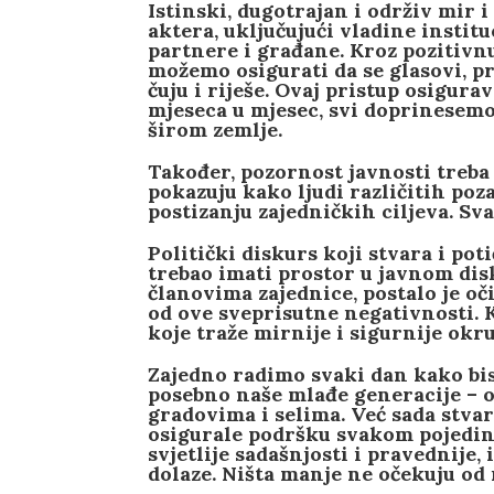
Istinski, dugotrajan i održiv mir 
aktera, uključujući vladine instit
partnere i građane. Kroz pozitivn
možemo osigurati da se glasovi, pri
čuju i riješe. Ovaj pristup osigurav
mjeseca u mjesec, svi doprinesemo
širom zemlje.
Također, pozornost javnosti treba
pokazuju kako ljudi različitih po
postizanju zajedničkih ciljeva. S
Politički diskurs koji stvara i pot
trebao imati prostor u javnom di
članovima zajednice, postalo je o
od ove sveprisutne negativnosti. K
koje traže mirnije i sigurnije okru
Zajedno radimo svaki dan kako bis
posebno naše mlađe generacije – odl
gradovima i selima. Već sada stvar
osigurale podršku svakom pojedin
svjetlije sadašnjosti i pravednije,
dolaze. Ništa manje ne očekuju od n