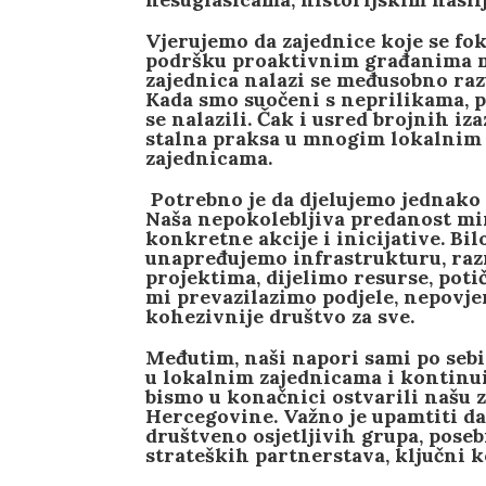
Vjerujemo da zajednice koje se fok
podršku proaktivnim građanima mo
zajednica nalazi se međusobno raz
Kada smo suočeni s neprilikama, 
se nalazili. Čak i usred brojnih iz
stalna praksa u mnogim lokalnim 
zajednicama.
Potrebno je da djelujemo jednako 
Naša nepokolebljiva predanost miru
konkretne akcije i inicijative. Bi
unapređujemo infrastrukturu, raz
projektima, dijelimo resurse, pot
mi prevazilazimo podjele, nepovje
kohezivnije društvo za sve.
Međutim, naši napori sami po sebi
u lokalnim zajednicama i kontinui
bismo u konačnici ostvarili našu z
Hercegovine. Važno je upamtiti da
društveno osjetljivih grupa, pose
strateških partnerstava, ključni 