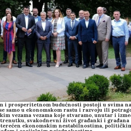
com i prosperitetnom budućnosti postoji u svima n
 se samo u ekonomskom rastu i razvoju ili potra
jakim vezama vezama koje stvaramo, unutar i izm
 trenutku, svakodnevni život građanki i građana
opterećen ekonomskim nestabilnostima, politički
jeđem i socijalnim nejednakostima.