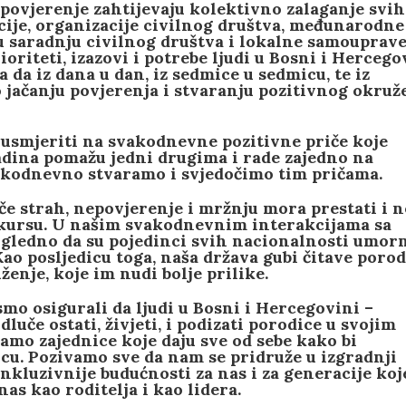
i povjerenje zahtijevaju kolektivno zalaganje svih
ucije, organizacije civilnog društva, međunarodne
u saradnju civilnog društva i lokalne samouprave
oriteti, izazovi i potrebe ljudi u Bosni i Hercego
a da iz dana u dan, iz sedmice u sedmicu, te iz
 jačanju povjerenja i stvaranju pozitivnog okruž
 usmjeriti na svakodnevne pozitivne priče koje
zadina pomažu jedni drugima i rade zajedno na
vakodnevno stvaramo i svjedočimo tim pričama.
iče strah, nepovjerenje i mržnju mora prestati i n
skursu. U našim svakodnevnim interakcijama sa
čigledno da su pojedinci svih nacionalnosti umor
ao posljedicu toga, naša država gubi čitave porod
ženje, koje im nudi bolje prilike.
mo osigurali da ljudi u Bosni i Hercegovini –
uče ostati, živjeti, i podizati porodice u svojim
amo zajednice koje daju sve od sebe kako bi
cu. Pozivamo sve da nam se pridruže u izgradnji
 inkluzivnije budućnosti za nas i za generacije koj
as kao roditelja i kao lidera.