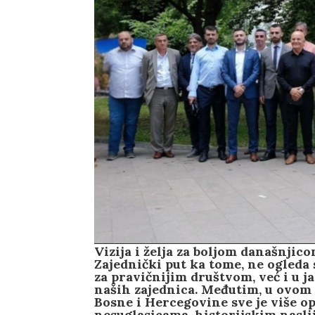
Vizija i želja za boljom današnji
Zajednički put ka tome, ne ogleda
za pravičnijim društvom, već i u 
naših zajednica. Međutim, u ovom
Bosne i Hercegovine sve je više 
nesuglasicama, historijskim nasli