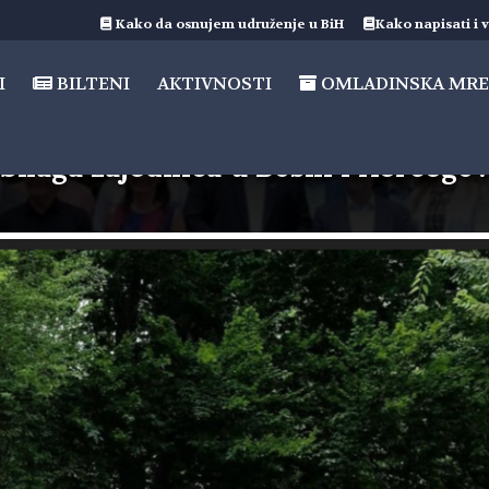
Kako da osnujem udruženje u BiH
Kako napisati i v
I
BILTENI
AKTIVNOSTI
OMLADINSKA MRE
naga zajednica u Bosni i Hercegov