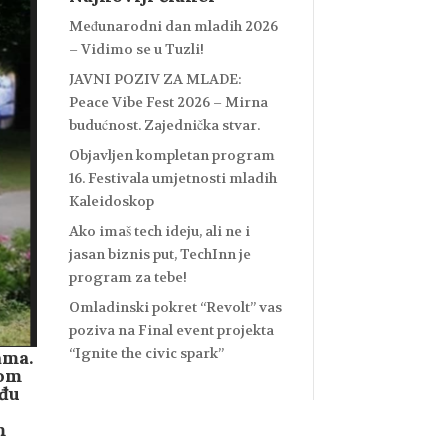
Međunarodni dan mladih 2026
– Vidimo se u Tuzli!
JAVNI POZIV ZA MLADE:
Peace Vibe Fest 2026 – Mirna
budućnost. Zajednička stvar.
Objavljen kompletan program
16. Festivala umjetnosti mladih
Kaleidoskop
Ako imaš tech ideju, ali ne i
jasan biznis put, TechInn je
program za tebe!
Omladinski pokret “Revolt” vas
poziva na Final event projekta
“Ignite the civic spark”
ama.
gom
eđu
m