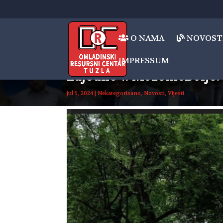
O NAMA
NOVOST
IMPRESSUM
Zajedno #MožemoBolje: S
jul 5, 2024
|
Nekategorisano
,
Novosti
,
Vijesti