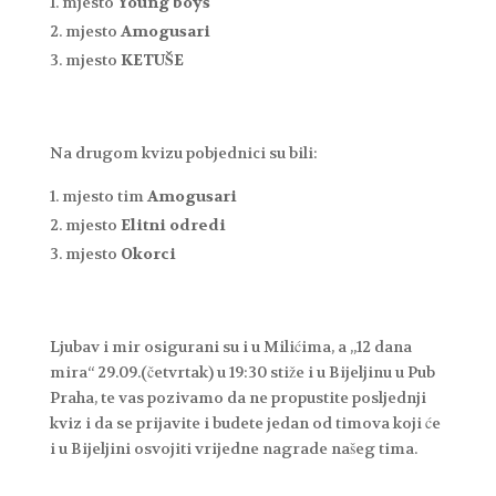
mjesto
Young boys
mjesto
Amogusari
mjesto
KETUŠE
Na drugom kvizu pobjednici su bili:
mjesto tim
Amogusari
mjesto
Elitni odredi
mjesto
Okorci
Ljubav i mir osigurani su i u Milićima, a „12 dana
mira“ 29.09.(četvrtak) u 19:30 stiže i u Bijeljinu u Pub
Praha, te vas pozivamo da ne propustite posljednji
kviz i da se prijavite i budete jedan od timova koji će
i u Bijeljini osvojiti vrijedne nagrade našeg tima.