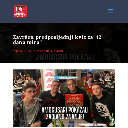
Završen predposljednji kviz za “12
dana mira”
sep 27, 2022
|
Aktivnosti
,
Novosti