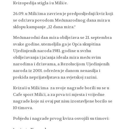
Kvizopedija stigla i u Miliće.
26.09. u Milićima završen je predposljednji kviz koji
se održava povodom Međunarodnog dana mira u
sklopu kampanje „12 dana mira.“
Međunarodni dan mira obilježava se 21. septembra
svake godine, utemeljila ga je Opća skupština
Ujedinjenih naroda 1981. godine u svrhu
obilježavanja i jačanja ideala mira među svim
narodima i državama, a Rezolucijom Ujedinjenih
naroda iz 2001. određen je danom nenasilja i
prekida neprijateljstava na svjetskoj razini.
Kvizaši u Milićima za svoje nagrade borili su se u
Cafe sport Milići, a za prva tri mjesta i vrijedne
nagrade koje ni ovaj put nisu izostavljene borilo se
10 timova.
Pobjedu i nagrade prvog kviza osvojili su timovi: