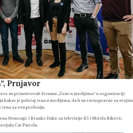
“, Prnjavor
javor su prisustvovali forumu „Žene u medijima“ u organizaciji
u kakav je položaj žena u medijima, da li su ravnopravne sa svoji
žena za ovu profesiju.
elena Demonjić i Branko Dakić sa televizije K3 i Mirela Biković,
erijala Cat Patrola.