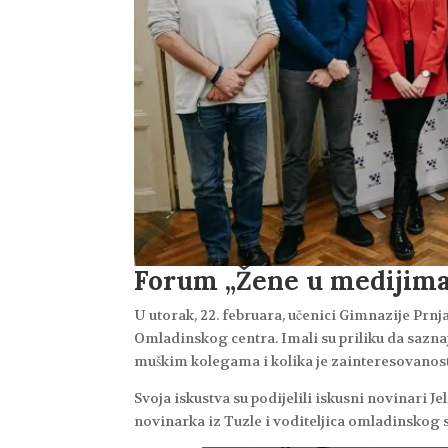
Forum „Žene u medijima
U utorak, 22. februara, učenici Gimnazije Prn
Omladinskog centra. Imali su priliku da saznaj
muškim kolegama i kolika je zainteresovanost 
Svoja iskustva su podijelili iskusni novinari J
novinarka iz Tuzle i voditeljica omladinskog s