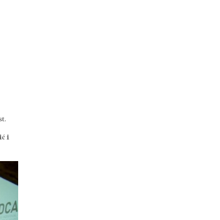
r
t.
ć i