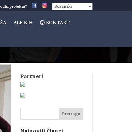
oditi projekat?
ŽA
ALF BIH
KONTAKT
Partneri
Najnoviji članci