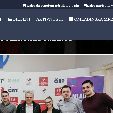
Kako da osnujem udruženje u BiH
Kako napisati i v
I
BILTENI
AKTIVNOSTI
OMLADINSKA MRE
U FEBRUARU I MARTU