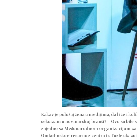
Kakav je položaj žena u medijima, da li će i kol
seksizam u novinarskoj branši? – Ovo su bile
zajedno sa Međunarodnom organizacijom za m
Omladinskog resurnog centra iz Tuzle ukazuje