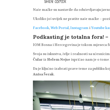
Naše mačke su nastavile da oduševljavaju jav
Ukoliko još uvijek ne pratite naše mačke – poz
Facebook
,
Web Portal
,
Instagram
i
Youtube ka
Podkasting je totalna fora! 
IOM Bosna i Hercegovina je tokom mjeseca feb
Svoja su iskustva, želje i realnosti sa učesnicim
Čular
iz
Helem Nejse
ispričao nam je o tome 
Da je ključno izabrati prave teme za publiku ko
Anisa Šerak
.