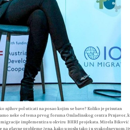
iko njihov pol uticati na posao kojim se bave? Koliko je prisutan
 samo neke od tema prvog foruma Omladinskog centra Prnjavor, ko
igracije implementira u okviru BHRI projekata. Mirela Biković 
 na glavne probleme žena, kako u poslu tako i u svakodnevnom ži