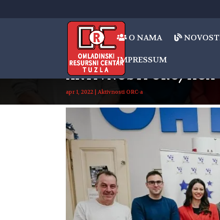
O NAMA
NOVOST
IMPRESSUM
AKTIVNOSTI ORC/HCA 
apr 1, 2022
|
Aktivnosti ORC-a