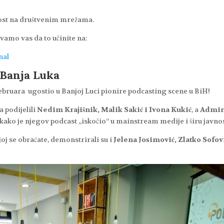
nost na društvenim mrežama.
ivamo vas da to učinite na:
nal
– Banja Luka
ruara ugostio u Banjoj Luci pionire podcasting scene u BiH!
a podijelili
Nedim Krajišnik, Malik Sakić i Ivona Kukić
, a
Admi
kako je njegov podcast „iskočio“ u mainstream medije i širu javnos
joj se obraćate, demonstrirali su i
Jelena Josimović, Zlatko Sofovi