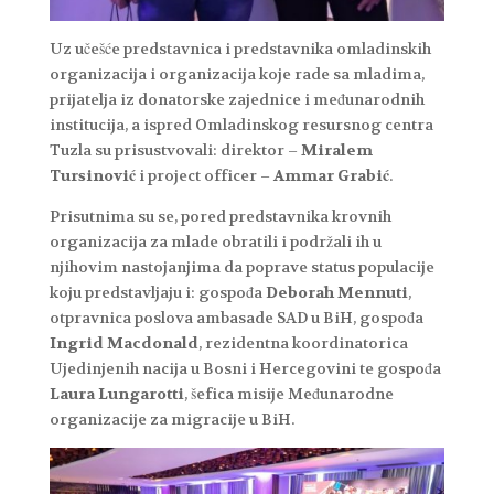
Uz učešće predstavnica i predstavnika omladinskih
organizacija i organizacija koje rade sa mladima,
prijatelja iz donatorske zajednice i međunarodnih
institucija, a ispred Omladinskog resursnog centra
Tuzla su prisustvovali: direktor –
Miralem
Tursinović
i project officer –
Ammar Grabić
.
Prisutnima su se, pored predstavnika krovnih
organizacija za mlade obratili i podržali ih u
njihovim nastojanjima da poprave status populacije
koju predstavljaju i: gospođa
Deborah Mennuti
,
otpravnica poslova ambasade SAD u BiH, gospođa
Ingrid Macdonald
, rezidentna koordinatorica
Ujedinjenih nacija u Bosni i Hercegovini te gospođa
Laura Lungarotti
, šefica misije Međunarodne
organizacije za migracije u BiH.