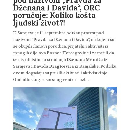
pod nazivom „Pravda za
Dženana i Davida“, ORC
poručuje: Koliko košta
ljudski život?!
U Sarajevu je 11. septembra održan protest pod
nazivom “Pravda za Dženana i Davida”, na kojem su
se okupili članovi porodica, prijatelji i aktivisti iz
mnogih dijelova Bosne i Hercegovine i zatražili da
se utvrdi istina o stradanju
Dženana Memića
iz
Sarajeva i
Davida Dragičevića
iz Banjaluke. Podršku
ovom događaju su pružili aktivisti i aktivistkinje
Omladinskog resursnog centra Tuzla.