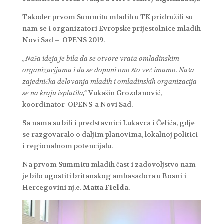
Također prvom Summitu mladih u TK pridružili su
nam se i organizatori Evropske prijestolnice mladih
Novi Sad – OPENS 2019.
„Naša ideja je bila da se otvore vrata omladinskim
organizacijama i da se dopuni ono što već imamo. Naša
zajednička delovanja mladih i omladinskih organizacija
se na kraju isplatila,“
Vukašin Grozdanović,
koordinator OPENS-a Novi Sad.
Sa nama su bili i predstavnici Lukavca i Čelića, gdje
se razgovaralo o daljim planovima, lokalnoj politici
i regionalnom potencijalu.
Na prvom Summitu mladih čast i zadovoljstvo nam
je bilo ugostiti britanskog ambasadora u Bosni i
Hercegovini nj.e.
Matta Fielda
.