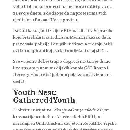
volio bi da niko protestima ne mora tražiti pravdu
za svoje dijete, a dodao je da na protestima vidi
ujedinjenu Bosnu i Hercegovinu.
Ističući kako ljudi iz cijele BiH na ulici traže pravdu
koju bi trebala tražiti država, Memić je kazao da iz
pravosuđa, policije i drugih institucija moraju otići
svi korumpirani koji su bili umiješani u taj slučaj.
Sve vrijeme dok je trajao događaj naš tim je držao
live stream putem medijskih kanala CAT Bosna i
Hercegovina, te još jednom pokazao aktivizam na
djelu!
Youth Nest:
Gathered4Youth
U okviru inicijative
Fakat je vakat za mlade 2.0
, tri
krovna tijela mladih – Vijeće mladih FBiH, u
saradnji sa Omladinskim savjetom Republike Srpske