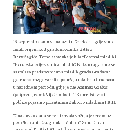
septembra smo se nalazili u Gradačcu, gdje smo
imali prijem kod gradonačelnika,
Edisa
Dervišagića
. Tema sastanka je bila “Festival mladih i
“Evropska prijestolnica mladih”. Nakon toga smo se
sastali sa predstavnicima mladih grada Gradačac,
gdje smo razgovarali o položaju mladih u Gradačcu
u narednom periodu, gdje je naš
Ammar Grabić
(potpredsjednik Vijeća mladih TK) predstavio i
pobliže pojasnio prisutnima Zakon o mladima FBiH.
U nastavku dana se realizovala vožnja jezerom uz
podršku ronilačkog kluba “Vidara” Gradačac, a
naveče od 19:30h CAT BiH kviz općeg znanja i party