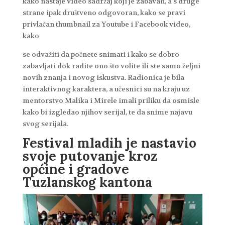
kako nastaje video sadržaj koji je zabavan, a s druge
strane ipak društveno odgovoran, kako se pravi
privlačan thumbnail za Youtube i Facebook video,
kako
se odvažiti da počnete snimati i kako se dobro
zabavljati dok radite ono što volite ili ste samo željni
novih znanja i novog iskustva. Radionica je bila
interaktivnog karaktera, a učesnici su na kraju uz
mentorstvo Malika i Mirele imali priliku da osmisle
kako bi izgledao njihov serijal, te da snime najavu
svog serijala.
Festival mladih je nastavio
svoje putovanje kroz
općine i gradove
Tuzlanskog kantona