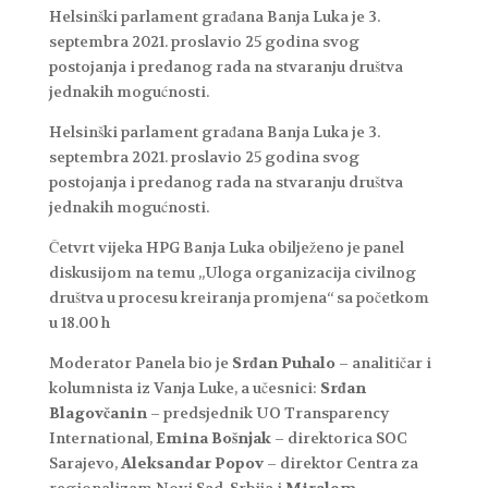
Helsinški parlament građana Banja Luka je 3.
septembra 2021. proslavio 25 godina svog
postojanja i predanog rada na stvaranju društva
jednakih mogućnosti.
Helsinški parlament građana Banja Luka je 3.
septembra 2021. proslavio 25 godina svog
postojanja i predanog rada na stvaranju društva
jednakih mogućnosti.
Četvrt vijeka HPG Banja Luka obilježeno je panel
diskusijom na temu „Uloga organizacija civilnog
društva u procesu kreiranja promjena“ sa početkom
u 18.00 h
Moderator Panela bio je
Srđan Puhalo
– analitičar i
kolumnista iz Vanja Luke, a učesnici:
Srđan
Blagovčanin
– predsjednik UO Transparency
International,
Emina Bošnjak
– direktorica SOC
Sarajevo,
Aleksandar Popov
– direktor Centra za
regionalizam Novi Sad, Srbija i
Miralem