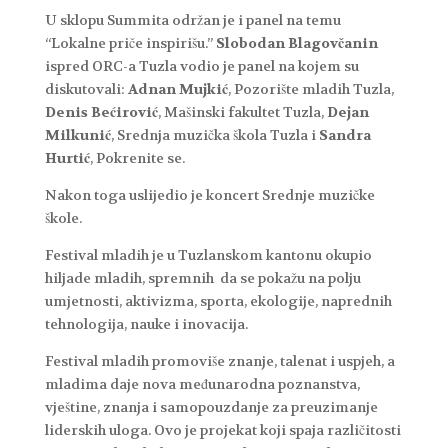
U sklopu Summita održan je i panel na temu
“Lokalne priče inspirišu.”
Slobodan Blagovčanin
ispred ORC-a Tuzla vodio je panel na kojem su
diskutovali:
Adnan Mujkić
, Pozorište mladih Tuzla,
Denis Bećirović
, Mašinski fakultet Tuzla,
Dejan
Milkunić
, Srednja muzička škola Tuzla i
Sandra
Hurtić
, Pokrenite se.
Nakon toga uslijedio je koncert Srednje muzičke
škole.
Festival mladih je u Tuzlanskom kantonu okupio
hiljade mladih, spremnih da se pokažu na polju
umjetnosti, aktivizma, sporta, ekologije, naprednih
tehnologija, nauke i inovacija.
Festival mladih promoviše znanje, talenat i uspjeh, a
mladima daje nova međunarodna poznanstva,
vještine, znanja i samopouzdanje za preuzimanje
liderskih uloga. Ovo je projekat koji spaja različitosti