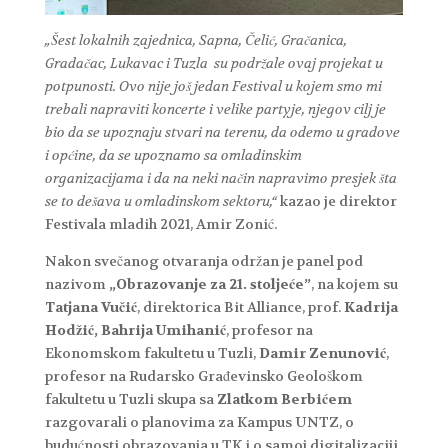
„Šest lokalnih zajednica, Sapna, Čelić, Gračanica,
Gradačac, Lukavac i Tuzla su podržale ovaj projekat u
potpunosti. Ovo nije još jedan Festival u kojem smo mi
trebali napraviti koncerte i velike partyje, njegov cilj je
bio da se upoznaju stvari na terenu, da odemo u gradove
i općine, da se upoznamo sa omladinskim
organizacijama i da na neki način napravimo presjek šta
se to dešava u omladinskom sektoru,“
kazao je direktor
Festivala mladih 2021, Amir Zonić.
Nakon svečanog otvaranja održan je panel pod
nazivom
„Obrazovanje za 21. stoljeće”
, na kojem su
Tatjana Vučić
, direktorica Bit Alliance, prof.
Kadrija
Hodžić, Bahrija Umihanić
, profesor na
Ekonomskom fakultetu u Tuzli,
Damir Zenunović
,
profesor na Rudarsko Građevinsko Geološkom
fakultetu u Tuzli skupa sa
Zlatkom Berbićem
razgovarali o planovima za Kampus UNTZ, o
budućnosti obrazovanja u TK i o samoj digitalizaciji.