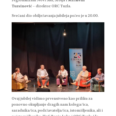
Tursinović
– direktor ORC Tuzla.
Svečani dio obilježavanja jubileja počeo je u 20.00.
Ovaj jubilej vidimo prvenstveno kao priliku za
ponovno okupljanje dragih nam kolega/ica,
saradnika/ica, podržavatelja/ica, istomišljenika, ali i