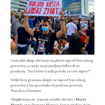
Centralni skup održan je na platou ispred Narodnog
pozorišta, a ranije su postavljeni bilbordi sa
porukom: “Da li biste tražili pravdu za vaše dijete?”.
Veliki broj građana okupio se ispred Narodnog
pozorišta u Sarajevu kako bi podržao proteste
Pravda za Dženana.
Okupljenima se, između ostalih, obratio i
Muriz
Memić
, otac Dženana Memića, koji je istakao da bi