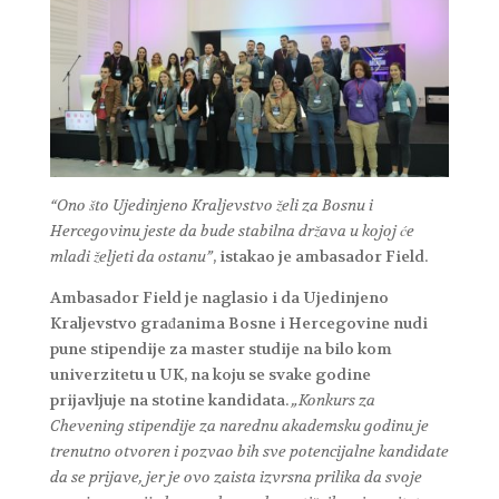
“Ono što Ujedinjeno Kraljevstvo želi za Bosnu i
Hercegovinu jeste da bude stabilna država u kojoj će
mladi željeti da ostanu”
, istakao je ambasador Field.
Ambasador Field je naglasio i da Ujedinjeno
Kraljevstvo građanima Bosne i Hercegovine nudi
pune stipendije za master studije na bilo kom
univerzitetu u UK, na koju se svake godine
prijavljuje na stotine kandidata.
„Konkurs za
Chevening stipendije za narednu akademsku godinu je
trenutno otvoren i pozvao bih sve potencijalne kandidate
da se prijave, jer je ovo zaista izvrsna prilika da svoje