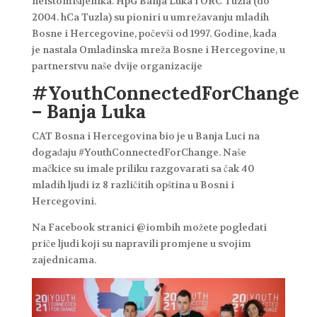
neistomišljenika. HpG Banja Luka i ORC Tuzla (do
2004. hCa Tuzla) su pioniri u umrežavanju mladih
Bosne i Hercegovine, počevši od 1997. Godine, kada
je nastala Omladinska mreža Bosne i Hercegovine, u
partnerstvu naše dvije organizacije
#YouthConnectedForChange
– Banja Luka
CAT Bosna i Hercegovina bio je u Banja Luci na
događaju #YouthConnectedForChange. Naše
mačkice su imale priliku razgovarati sa čak 40
mladih ljudi iz 8 različitih opština u Bosni i
Hercegovini.
Na Facebook stranici @iombih možete pogledati
priče ljudi koji su napravili promjene u svojim
zajednicama.