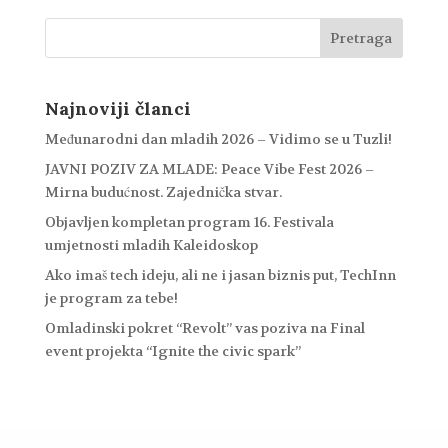
Najnoviji članci
Međunarodni dan mladih 2026 – Vidimo se u Tuzli!
JAVNI POZIV ZA MLADE: Peace Vibe Fest 2026 –
Mirna budućnost. Zajednička stvar.
Objavljen kompletan program 16. Festivala
umjetnosti mladih Kaleidoskop
Ako imaš tech ideju, ali ne i jasan biznis put, TechInn
je program za tebe!
Omladinski pokret “Revolt” vas poziva na Final
event projekta “Ignite the civic spark”