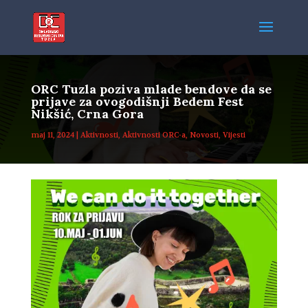
ORC Tuzla poziva mlade bendove da se
prijave za ovogodišnji Bedem Fest
Nikšić, Crna Gora
maj 11, 2024
|
Aktivnosti
,
Aktivnosti ORC-a
,
Novosti
,
Vijesti