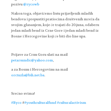
pozivu
@rycowb
Nakon toga, objavićemo listu prijavljenih mladih
bendova i prepustiti pratiocima društvenih mreža da
svojim glasanjem, koje će trajati do 20.juna, odaberu
jedan mladi bend iz Crne Gore i jedan mladi bend iz
Bosne i Hercegovine koji će biti dio line upa.
Prijave za Crnu Goru slati na mail
petarsundic@yahoo.com
,
a za Bosnu i Hercegovinu na mail
orctuzla@bih.net.ba
.
Srećno svima!
#Ryco
#
#youthculturalfund
#culturalactivism