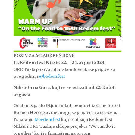
POZIV ZA MLADE BENDOVE
15. Bedem fest Nikšić, 22. – 24. avgust 2024.
ORC Tuzla poziva mlade bendove da se prijave za
ovogodišnji
@bedemfest
Nikšić
Crna Gora, koji će se održati od 22. Do 24.
avgusta
Od danas pa do 01.juna mladi bendovi iz Crne Gore i
Bosne i Hercegovine mogu se prijaviti za učešće na
15.izdanju
@bedemfest
koji realizuju Bedem fest
Nikšić i ORC Tuzla, u sklopu projekta “We can do it
together” koji je finansiran na prvom