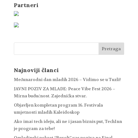
Partneri
Najnoviji članci
Međunarodni dan mladih 2026 – Vidimo se u Tuzli!
JAVNI POZIV ZA MLADE: Peace Vibe Fest 2026 –
Mirna budućnost. Zajednička stvar.
Objavljen kompletan program 16. Festivala
umjetnosti mladih Kaleidoskop
Ako imaš tech ideju, ali ne i jasan biznis put, TechInn
je program za tebe!
Omladinski pokret “Revolt” vas poziva na Final