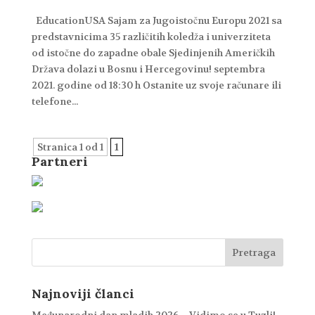
EducationUSA Sajam za Jugoistočnu Europu 2021 sa
predstavnicima 35 različitih koledža i univerziteta
od istočne do zapadne obale Sjedinjenih Američkih
Država dolazi u Bosnu i Hercegovinu! septembra
2021. godine od 18:30 h Ostanite uz svoje računare ili
telefone...
Stranica 1 od 1
1
Partneri
Najnoviji članci
Međunarodni dan mladih 2026 – Vidimo se u Tuzli!