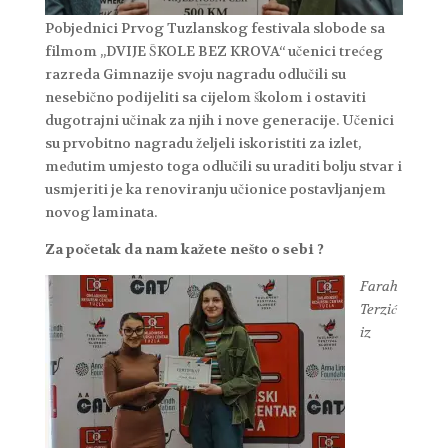
Pobjednici Prvog Tuzlanskog festivala slobode sa
filmom „DVIJE ŠKOLE BEZ KROVA“ učenici trećeg
razreda Gimnazije svoju nagradu odlučili su
nesebično podijeliti sa cijelom školom i ostaviti
dugotrajni učinak za njih i nove generacije. Učenici
su prvobitno nagradu željeli iskoristiti za izlet,
međutim umjesto toga odlučili su uraditi bolju stvar i
usmjeriti je ka renoviranju učionice postavljanjem
novog laminata.
Za početak da nam kažete nešto o sebi ?
Farah
Terzić
iz