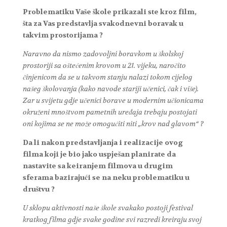
Problematiku Vaše škole prikazali ste kroz film,
šta za Vas predstavlja svakodnevni boravak u
takvim prostorijama ?
Naravno da nismo zadovoljni boravkom u školskoj
prostoriji sa oštećenim krovom u 21. vijeku, naročito
činjenicom da se u takvom stanju nalazi tokom cijelog
našeg školovanja (kako navode stariji učenici, čak i više).
Zar u svijetu gdje učenici borave u modernim učionicama
okruženi mnoštvom pametnih uređaja trebaju postojati
oni kojima se ne može omogućiti niti „krov nad glavom“ ?
Da li nakon predstavljanja i realizacije ovog
filma koji je bio jako uspješan planirate da
nastavite sa keiranjem filmova u drugim
sferama bazirajući se na neku problematiku u
društvu ?
U sklopu aktivnosti naše škole svakako postoji festival
kratkog filma gdje svake godine svi razredi kreiraju svoj