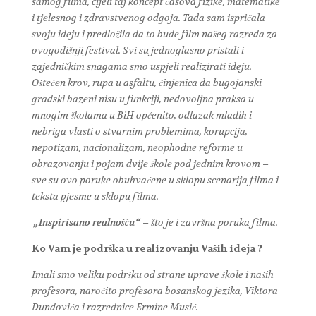
samog filma, cijeli taj koncept časova fizike, matematike
i tjelesnog i zdravstvenog odgoja. Tada sam ispričala
svoju ideju i predložila da to bude film našeg razreda za
ovogodišnji festival. Svi su jednoglasno pristali i
zajedničkim snagama smo uspjeli realizirati ideju.
Oštećen krov, rupa u asfaltu, činjenica da bugojanski
gradski bazeni nisu u funkciji, nedovoljna praksa u
mnogim školama u BiH općenito, odlazak mladih i
nebriga vlasti o stvarnim problemima, korupcija,
nepotizam, nacionalizam, neophodne reforme u
obrazovanju i pojam dvije škole pod jednim krovom –
sve su ovo poruke obuhvaćene u sklopu scenarija filma i
teksta pjesme u sklopu filma.
„Inspirisano realnošću“
– što je i završna poruka filma.
Ko Vam je
podrška u realizovanju Vaših ideja ?
Imali smo veliku podršku od strane uprave škole i naših
profesora, naročito profesora bosanskog jezika, Viktora
Dundovića i razrednice Ermine Musić.