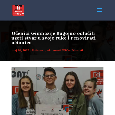
Učenici Gimnazije Bugojno odlučili
uzeti stvar u svoje ruke i renovirati
učionicu
maj 20, 2022
|
Aktivnosti
,
Aktivnosti ORC-a
,
Novosti