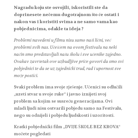
Nagradu koju ste osvojili, iskoristili ste da
doprinesete nečemu dugotrajnom što će ostati i
nakon vas i koristiti svima a ne samo vama kao
pobjednicima, odakle ta ideja ?
Problemi navedeni u filmu nisu samo naši lični, već
problemi svih nas. Učešćem na ovom festivalu na neki
način smo predstavljali našu školu i sve učenike zajedno.
Ovakav završetak ove uzbudljive priče govori da smo svi
pobjednici te da se uz zajednički trud, rad i upornost sve
može postići.
Svaki problem ima svoje rješenje. Učenici su odlučili
„uzeti stvar u svoje ruke“ i javno iznijeti svoj
problem sa kojim se susreću generacijama. Ovi
mladi ljudi nisu ostvarili pobjedu samo na Festivalu,
nego su odnijeli i pobjedu ljudskosti i uzoritosti.
Kratki pobjednički film „DVIJE ŠKOLE BEZ KROVA“
možete pogledati