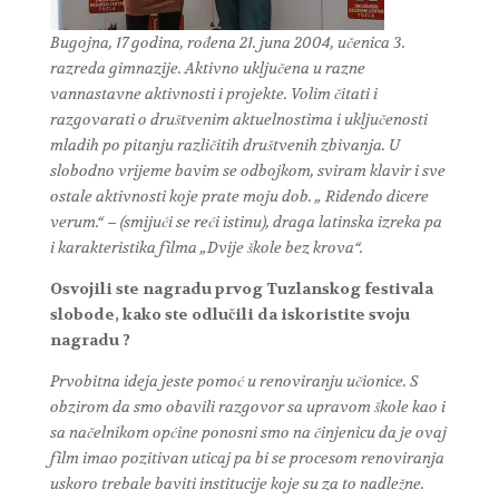
Bugojna, 17 godina, rođena 21. juna 2004, učenica 3.
razreda gimnazije. Aktivno uključena u razne
vannastavne aktivnosti i projekte. Volim čitati i
razgovarati o društvenim aktuelnostima i uključenosti
mladih po pitanju različitih društvenih zbivanja. U
slobodno vrijeme bavim se odbojkom, sviram klavir i sve
ostale aktivnosti koje prate moju dob. „ Ridendo dicere
verum.“ – (smijući se reći istinu), draga latinska izreka pa
i karakteristika filma „Dvije škole bez krova“.
Osvojili ste nagradu prvog Tuzlanskog festivala
slobode, kako ste odlučili da iskoristite svoju
nagradu ?
Prvobitna ideja jeste pomoć u renoviranju učionice. S
obzirom da smo obavili razgovor sa upravom škole kao i
sa načelnikom općine ponosni smo na činjenicu da je ovaj
film imao pozitivan uticaj pa bi se procesom renoviranja
uskoro trebale baviti institucije koje su za to nadležne.