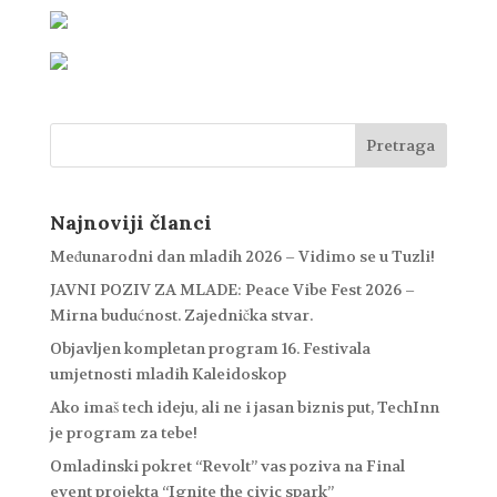
Najnoviji članci
Međunarodni dan mladih 2026 – Vidimo se u Tuzli!
JAVNI POZIV ZA MLADE: Peace Vibe Fest 2026 –
Mirna budućnost. Zajednička stvar.
Objavljen kompletan program 16. Festivala
umjetnosti mladih Kaleidoskop
Ako imaš tech ideju, ali ne i jasan biznis put, TechInn
je program za tebe!
Omladinski pokret “Revolt” vas poziva na Final
event projekta “Ignite the civic spark”