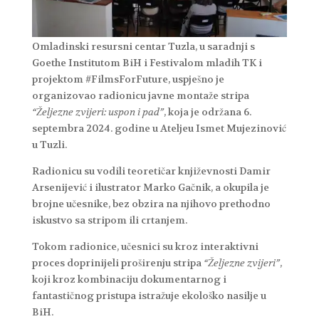
Omladinski resursni centar Tuzla, u saradnji s
Goethe Institutom BiH i Festivalom mladih TK i
projektom #FilmsForFuture, uspješno je
organizovao radionicu javne montaže stripa
“Željezne zvijeri: uspon i pad”
, koja je održana 6.
septembra 2024. godine u Ateljeu Ismet Mujezinović
u Tuzli.
Radionicu su vodili teoretičar književnosti Damir
Arsenijević i ilustrator Marko Gačnik, a okupila je
brojne učesnike, bez obzira na njihovo prethodno
iskustvo sa stripom ili crtanjem.
Tokom radionice, učesnici su kroz interaktivni
proces doprinijeli proširenju stripa
“Željezne zvijeri”
,
koji kroz kombinaciju dokumentarnog i
fantastičnog pristupa istražuje ekološko nasilje u
BiH.