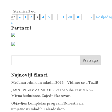
Stranica 3 od
87
«
1
2
3
4
5
...
10
20
30
...
»
Posljednj
»
Partneri
Najnoviji članci
Međunarodni dan mladih 2026 – Vidimo se u Tuzli!
JAVNI POZIV ZA MLADE: Peace Vibe Fest 2026 –
Mirna budućnost. Zajednička stvar.
Objavljen kompletan program 16. Festivala
umjetnosti mladih Kaleidoskop