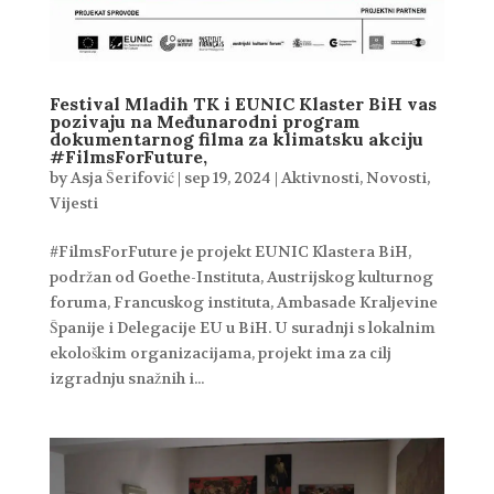
Festival Mladih TK i EUNIC Klaster BiH vas
pozivaju na Međunarodni program
dokumentarnog filma za klimatsku akciju
#FilmsForFuture,
by
Asja Šerifović
|
sep 19, 2024
|
Aktivnosti
,
Novosti
,
Vijesti
#FilmsForFuture je projekt EUNIC Klastera BiH,
podržan od Goethe-Instituta, Austrijskog kulturnog
foruma, Francuskog instituta, Ambasade Kraljevine
Španije i Delegacije EU u BiH. U suradnji s lokalnim
ekološkim organizacijama, projekt ima za cilj
izgradnju snažnih i...