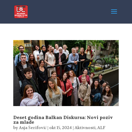
Deset godina Balkan Diskursa: Novi poziv
za mlade
by
Asja Šerifović
|
okt 15, 2024
|
Aktivnosti
,
ALF