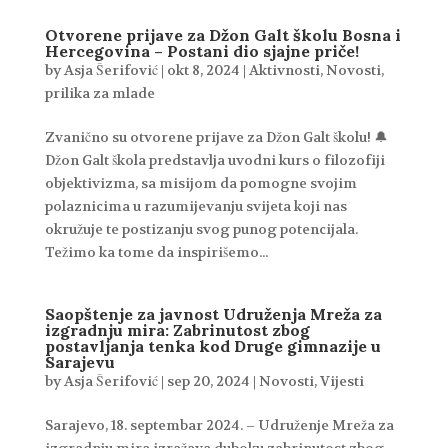
Otvorene prijave za Džon Galt školu Bosna i
Hercegovina – Postani dio sjajne priče!
by
Asja Šerifović
|
okt 8, 2024
|
Aktivnosti
,
Novosti
,
prilika za mlade
Zvanično su otvorene prijave za Džon Galt školu! 🔔
Džon Galt škola predstavlja uvodni kurs o filozofiji
objektivizma, sa misijom da pomogne svojim
polaznicima u razumijevanju svijeta koji nas
okružuje te postizanju svog punog potencijala.
Težimo ka tome da inspirišemo...
Saopštenje za javnost Udruženja Mreža za
izgradnju mira: Zabrinutost zbog
postavljanja tenka kod Druge gimnazije u
Sarajevu
by
Asja Šerifović
|
sep 20, 2024
|
Novosti
,
Vijesti
Sarajevo, 18. septembar 2024. – Udruženje Mreža za
izgradnju mira izražava duboku zabrinutost zbog