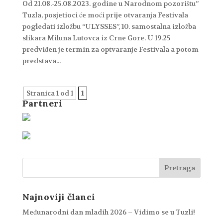
Od 21.08.-25.08.2023. godine u Narodnom pozorištu”
Tuzla, posjetioci će moći prije otvaranja Festivala
pogledati izložbu “ULYSSES”, 10. samostalna izložba
slikara Miluna Lutovca iz Crne Gore. U 19.25
predviđen je termin za optvaranje Festivala a potom
predstava...
Stranica 1 od 1
1
Partneri
Najnoviji članci
Međunarodni dan mladih 2026 – Vidimo se u Tuzli!