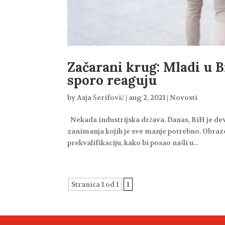
Začarani krug: Mladi u B
sporo reaguju
by
Asja Šerifović
|
aug 2, 2021
|
Novosti
Nekada industrijska država. Danas, BiH je dev
zanimanja kojih je sve manje potrebno. Obrazo
prekvalifikaciju, kako bi posao našli u...
Stranica 1 od 1
1