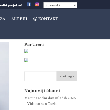
oditi projekat?
ŽA
ALF BIH
KONTAKT
Partneri
Najnoviji članci
Međunarodni dan mladih 2026
– Vidimo se u Tuzli!