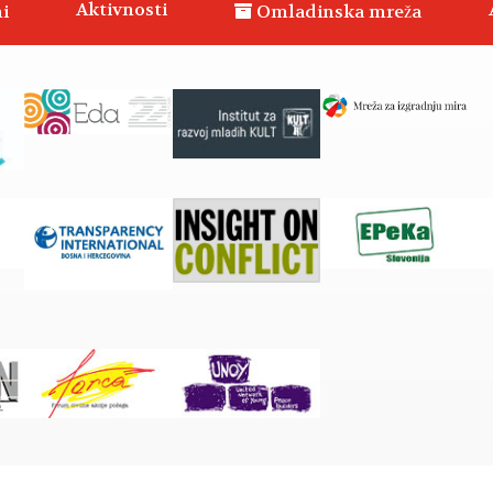
Aktivnosti
i
Omladinska mreža