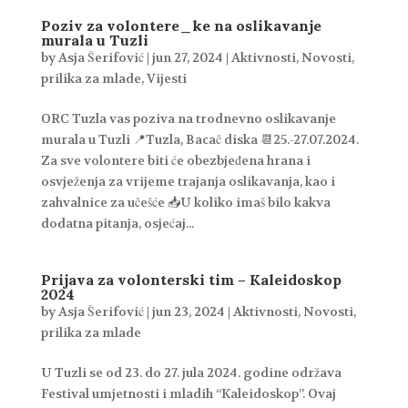
Poziv za volontere_ke na oslikavanje
murala u Tuzli
by
Asja Šerifović
|
jun 27, 2024
|
Aktivnosti
,
Novosti
,
prilika za mlade
,
Vijesti
ORC Tuzla vas poziva na trodnevno oslikavanje
murala u Tuzli 📍Tuzla, Bacač diska 📆25.-27.07.2024.
Za sve volontere biti će obezbjeđena hrana i
osvježenja za vrijeme trajanja oslikavanja, kao i
zahvalnice za učešće 📥U koliko imaš bilo kakva
dodatna pitanja, osjećaj...
Prijava za volonterski tim – Kaleidoskop
2024
by
Asja Šerifović
|
jun 23, 2024
|
Aktivnosti
,
Novosti
,
prilika za mlade
U Tuzli se od 23. do 27. jula 2024. godine održava
Festival umjetnosti i mladih “Kaleidoskop”. Ovaj