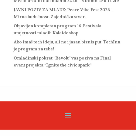
Međunarodni dan mladih 2026 – Vidimo se u Tuzli!
JAVNI POZIV ZA MLADE: Peace Vibe Fest 2026 –
Mirna budućnost. Zajednička stvar.
Objavljen kompletan program 16. Festivala
umjetnosti mladih Kaleidoskop
Ako imaš tech ideju, ali ne i jasan biznis put, TechInn
je program za tebe!
Omladinski pokret “Revolt” vas poziva na Final
event projekta “Ignite the civic spark”