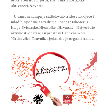
by
Asja Šerifović
|
jul 31, 2024
|
Aktivnosti
,
ALF
Aktivnosti
,
Novosti
U samom kampu je sudjelovalo tridesetak djece i
mladih, s područja Središnje Bosne te također iz
Italije, Švicarske, Njemačke i Hrvatske. Najveći dio
aktivnosti održan je u prostoru Osnovne škole
“Grahovčići” Travnik, a jedan dio je organiziran i...