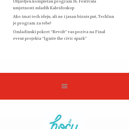
Objavljen kompletan program 16. Festivala
umjetnosti mladih Kaleidoskop
Ako imaš tech ideju, ali ne i jasan biznis put, TechInn
je program za tebe!
Omladinski pokret “Revolt” vas poziva na Final
event projekta “Ignite the civic spark”