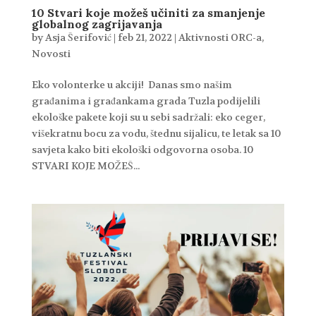
10 Stvari koje možeš učiniti za smanjenje
globalnog zagrijavanja
by
Asja Šerifović
|
feb 21, 2022
|
Aktivnosti ORC-a
,
Novosti
Eko volonterke u akciji! Danas smo našim
građanima i građankama grada Tuzla podijelili
ekološke pakete koji su u sebi sadržali: eko ceger,
višekratnu bocu za vodu, štednu sijalicu, te letak sa 10
savjeta kako biti ekološki odgovorna osoba. 10
STVARI KOJE MOŽEŠ...