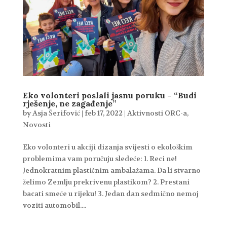
Eko volonteri poslali jasnu poruku – “Budi
rješenje, ne zagađenje”
by
Asja Šerifović
|
feb 17, 2022
|
Aktivnosti ORC-a
,
Novosti
Eko volonteri u akciji dizanja svijesti o ekološkim
problemima vam poručuju sledeće: 1. Reci ne!
Jednokratnim plastičnim ambalažama. Da li stvarno
želimo Zemlju prekrivenu plastikom? 2. Prestani
bacati smeće u rijeku! 3. Jedan dan sedmično nemoj
voziti automobil....